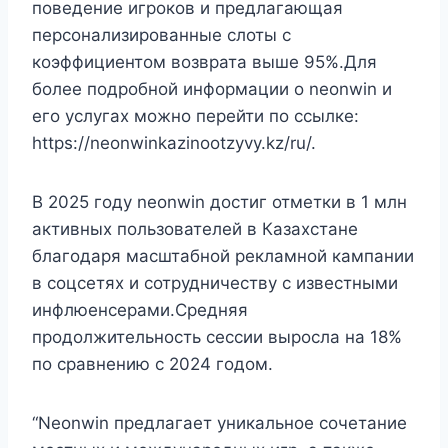
поведение игроков и предлагающая
персонализированные слоты с
коэффициентом возврата выше 95%.Для
более подробной информации о neonwin и
его услугах можно перейти по ссылке:
https://neonwinkazinootzyvy.kz/ru/.
В 2025 году neonwin достиг отметки в 1 млн
активных пользователей в Казахстане
благодаря масштабной рекламной кампании
в соцсетях и сотрудничеству с известными
инфлюенсерами.Средняя
продолжительность сессии выросла на 18%
по сравнению с 2024 годом.
“Neonwin предлагает уникальное сочетание