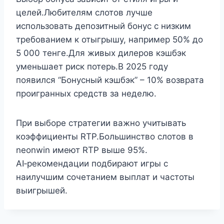
целей.Любителям слотов лучше
использовать депозитный бонус с низким
требованием к отыгрышу, например 50% до
5 000 тенге.Для живых дилеров кэшбэк
уменьшает риск потерь.В 2025 году
появился “Бонусный кэшбэк” – 10% возврата
проигранных средств за неделю.
При выборе стратегии важно учитывать
коэффициенты RTP.Большинство слотов в
neonwin имеют RTP выше 95%.
AI‑рекомендации подбирают игры с
наилучшим сочетанием выплат и частоты
выигрышей.