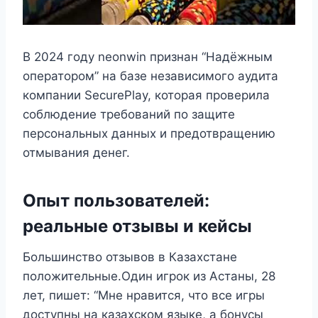
В 2024 году neonwin признан “Надёжным
оператором” на базе независимого аудита
компании SecurePlay, которая проверила
соблюдение требований по защите
персональных данных и предотвращению
отмывания денег.
Опыт пользователей:
реальные отзывы и кейсы
Большинство отзывов в Казахстане
положительные.Один игрок из Астаны, 28
лет, пишет: “Мне нравится, что все игры
доступны на казахском языке, а бонусы