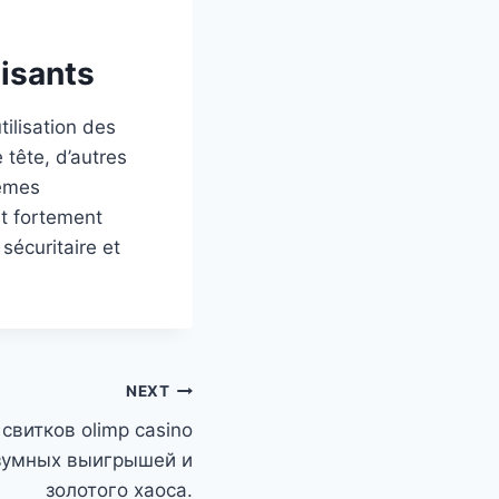
lisants
tilisation des
 tête, d’autres
lèmes
st fortement
sécuritaire et
NEXT
свитков olimp casino
зумных выигрышей и
золотого хаоса.