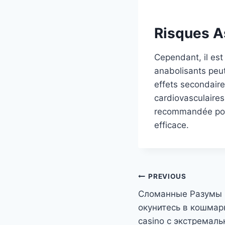
Risques As
Cependant, il est
anabolisants peut
effets secondair
cardiovasculaires
recommandée pour
efficace.
Post
PREVIOUS
Сломанные Разумы 
navigation
окунитесь в кошмарн
casino с экстремаль