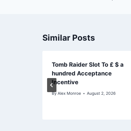
Similar Posts
kopelit
Tomb Raider Slot To £ $ a
a
hundred Acceptance
Incentive
 2026
By
Alex Monroe
August 2, 2026