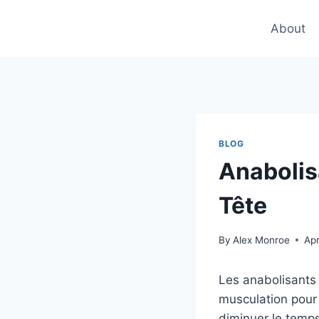
Skip
to
About
content
BLOG
Anabolis
Tête
By
Alex Monroe
Apr
Les anabolisants 
musculation pour 
diminuer le temps