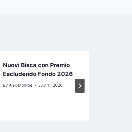
Nuovi Bisca con Premio
Us No d
Escludendo Fondo 2026
Online 
The ne
By
Alex Monroe
July 11, 2026
By
Alex Mo