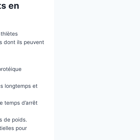
ts en
thlètes
s dont ils peuvent
protéique
us longtemps et
le temps d’arrêt
s de poids.
ielles pour