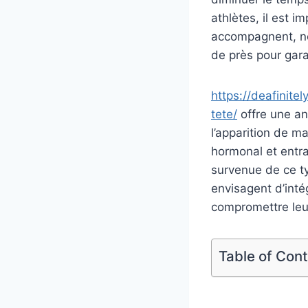
athlètes, il est 
accompagnent, no
de près pour gara
https://deafinit
tete/
offre une ana
l’apparition de m
hormonal et entraî
survenue de ce t
envisagent d’int
compromettre leu
Table of Con