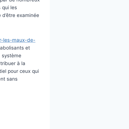
 qui les
 d’être examinée
ur-les-maux-de-
nabolisants et
le système
tribuer à la
el pour ceux qui
ent sans