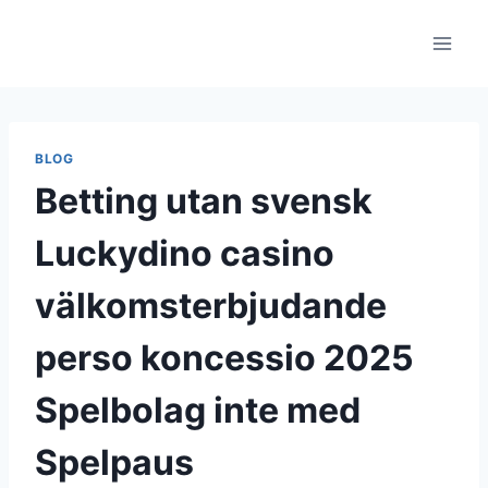
Skip
to
content
BLOG
Betting utan svensk
Luckydino casino
välkomsterbjudande
perso koncessio 2025
Spelbolag inte med
Spelpaus