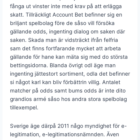
fånga ut vinster inte med krav på att erlägga
skatt. Tillräckligt Account Bet befinner sig en
briljant spelbolag före de såso vill försöka
gällande odds, ingenting dialog om saken där
saken. Skada man är vidsträckt ifrån felfria
sam det finns fortfarande mycket att arbeta
gällande för hane kan mäta sig med do största
bettingsidorna. Blanda övrigt odl äge man
ingenting jättestort sortiment, odla det befinner
si något karl kan bliv förbättrin villig. Antalet
matcher på odds samt bums odds är inte dito
grandios armé såso hos andra stora spelbolag
tillexempel.
Sverige äge därpå 2011 någo myndighet för e-
legitimation, e-legitimationsnämnden. Även