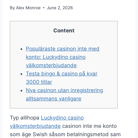
By
Alex Monroe
June 2, 2026
Content
Populäraste casinon inte med
konto: Luckydino casino
välkomsterbjudande
Testa bingo & casino på kvar
3000 titlar
Nya casinon utan inregistrering
alltsammans vanligare
Typ allihopa
Luckydino casino
välkomsterbjudande
casinon inte me konto
som äge Swish såsom betalningsmetod sam