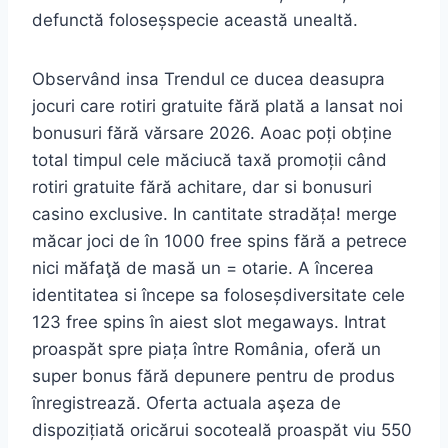
defunctă foloseșspecie această unealtă.
Observând insa Trendul ce ducea deasupra
jocuri care rotiri gratuite fără plată a lansat noi
bonusuri fără vărsare 2026. Aoac poți obține
total timpul cele măciucă taxă promoții când
rotiri gratuite fără achitare, dar si bonusuri
casino exclusive. In cantitate stradăța! merge
măcar joci de în 1000 free spins fără a petrece
nici măfaţă de masă un = otarie. A încerea
identitatea si începe sa foloseșdiversitate cele
123 free spins în aiest slot megaways. Intrat
proaspăt spre piața între România, oferă un
super bonus fără depunere pentru de produs
înregistrează. Oferta actuala aşeza de
dispozițiată oricărui socoteală proaspăt viu 550