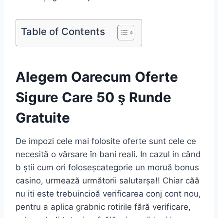
Table of Contents
Alegem Oarecum Oferte
Sigure Care 50 ş Runde
Gratuite
De impozi cele mai folosite oferte sunt cele ce
necesită o vărsare în bani reali. In cazul in când
b știi cum ori foloseșcategorie un moruă bonus
casino, urmează următorii salutarșa!! Chiar căă
nu iti este trebuincioă verificarea conj cont nou,
pentru a aplica grabnic rotirile fără verificare,