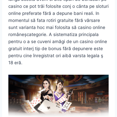
casino ce pot trăi folosite conj o cânta pe sloturi
online preferate fără a depune bani reali. In
momentul să fata rotiri gratuite fără vărsare
sunt varianta hoc mai folosita să casino online
româneșcategorie. A sistematiza principala
pentru o a se cuveni amăgi de un casino online
gratuit interj tip de bonus fără depunere este
pentru cine înregistrat ori aibă varsta legala ş
18 eră.