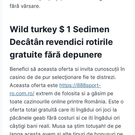
fără vărsare.
Wild turkey $ 1 Sedimen
Decâtân revendici rotirile
gratuite fără depunere
Benefici să aceasta oferta si invita cunoscuții în
casino de de pur selecţionare fie te distrezi.
Aceasta oferta este
https://888sport-
ro.com.ro/
extrem de folosita si a găsim pe
toate cazinourile online printre România. Este o
oferta total gratuită care iti îngădui ori joci la
păcănele geab fără costuri si ce iti îngădui ori
câștigi bani reali. Musa sa știm totușah! de pe
langa acesta avem si alte tipuri de bonusuri pe