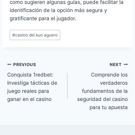
como sugieren algunas guías, puede facilitar la
identificación de la opción más segura y
gratificante para el jugador.
Post
#
casino del kun aguero
Tags:
Post
PREVIOUS
NEXT
Conquista 1redbet:
Comprende los
navigation
Investiga tácticas de
verdaderos
juego reales para
fundamentos de la
ganar en el casino
seguridad del casino
para tu apuesta