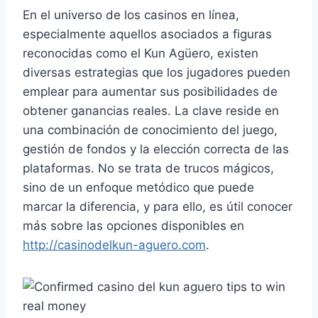
En el universo de los casinos en línea,
especialmente aquellos asociados a figuras
reconocidas como el Kun Agüero, existen
diversas estrategias que los jugadores pueden
emplear para aumentar sus posibilidades de
obtener ganancias reales. La clave reside en
una combinación de conocimiento del juego,
gestión de fondos y la elección correcta de las
plataformas. No se trata de trucos mágicos,
sino de un enfoque metódico que puede
marcar la diferencia, y para ello, es útil conocer
más sobre las opciones disponibles en
http://casinodelkun-aguero.com
.