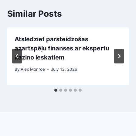
Similar Posts
Atslēdziet pārsteidzošas
azartspēļu finanses ar ekspertu
kazino ieskatiem
By
Alex Monroe
July 13, 2026