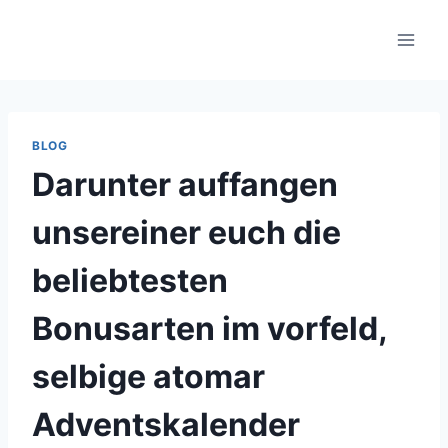
Skip
to
content
BLOG
Darunter auffangen
unsereiner euch die
beliebtesten
Bonusarten im vorfeld,
selbige atomar
Adventskalender