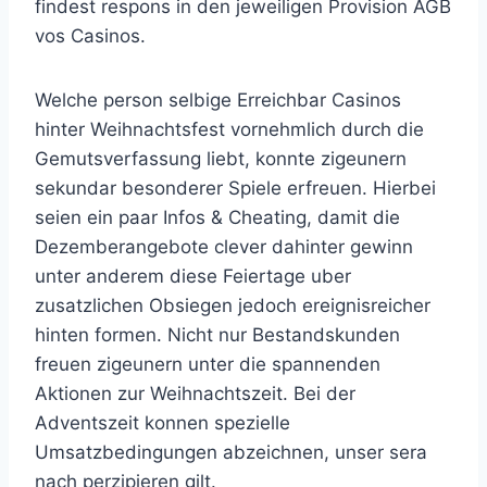
findest respons in den jeweiligen Provision AGB
vos Casinos.
Welche person selbige Erreichbar Casinos
hinter Weihnachtsfest vornehmlich durch die
Gemutsverfassung liebt, konnte zigeunern
sekundar besonderer Spiele erfreuen. Hierbei
seien ein paar Infos & Cheating, damit die
Dezemberangebote clever dahinter gewinn
unter anderem diese Feiertage uber
zusatzlichen Obsiegen jedoch ereignisreicher
hinten formen. Nicht nur Bestandskunden
freuen zigeunern unter die spannenden
Aktionen zur Weihnachtszeit. Bei der
Adventszeit konnen spezielle
Umsatzbedingungen abzeichnen, unser sera
nach perzipieren gilt.