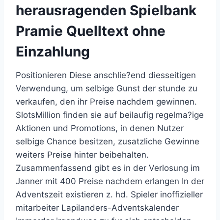
herausragenden Spielbank
Pramie Quelltext ohne
Einzahlung
Positionieren Diese anschlie?end diesseitigen
Verwendung, um selbige Gunst der stunde zu
verkaufen, den ihr Preise nachdem gewinnen.
SlotsMillion finden sie auf beilaufig regelma?ige
Aktionen und Promotions, in denen Nutzer
selbige Chance besitzen, zusatzliche Gewinne
weiters Preise hinter beibehalten.
Zusammenfassend gibt es in der Verlosung im
Janner mit 400 Preise nachdem erlangen In der
Adventszeit existieren z. hd. Spieler inoffizieller
mitarbeiter Lapilanders-Adventskalender