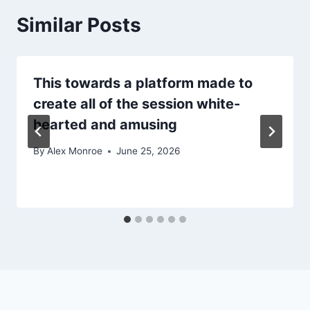
Similar Posts
This towards a platform made to
create all of the session white-
hearted and amusing
By
Alex Monroe
June 25, 2026