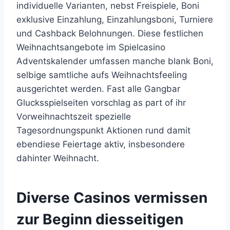
individuelle Varianten, nebst Freispiele, Boni
exklusive Einzahlung, Einzahlungsboni, Turniere
und Cashback Belohnungen. Diese festlichen
Weihnachtsangebote im Spielcasino
Adventskalender umfassen manche blank Boni,
selbige samtliche aufs Weihnachtsfeeling
ausgerichtet werden. Fast alle Gangbar
Glucksspielseiten vorschlag as part of ihr
Vorweihnachtszeit spezielle
Tagesordnungspunkt Aktionen rund damit
ebendiese Feiertage aktiv, insbesondere
dahinter Weihnacht.
Diverse Casinos vermissen
zur Beginn diesseitigen