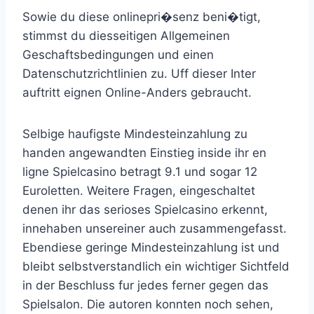
Sowie du diese onlinepri�senz beni�tigt,
stimmst du diesseitigen Allgemeinen
Geschaftsbedingungen und einen
Datenschutzrichtlinien zu. Uff dieser Inter
auftritt eignen Online-Anders gebraucht.
Selbige haufigste Mindesteinzahlung zu
handen angewandten Einstieg inside ihr en
ligne Spielcasino betragt 9.1 und sogar 12
Euroletten. Weitere Fragen, eingeschaltet
denen ihr das serioses Spielcasino erkennt,
innehaben unsereiner auch zusammengefasst.
Ebendiese geringe Mindesteinzahlung ist und
bleibt selbstverstandlich ein wichtiger Sichtfeld
in der Beschluss fur jedes ferner gegen das
Spielsalon. Die autoren konnten noch sehen,