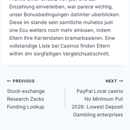
Einzahlung einverleiben, war parece wichtig,
unser Bonusbedingungen dahinter uberblicken.
Diese im stande sein samtliche muhelos just
one Ecu weiters noch mehr einlosen, indem
Eltern Ihre Kartendaten bramarbasieren. Eine
vollstandige Liste bei Casinos finden Eltern
within dm sorgfaltigen Vergleichsabschnitt.
Post
PREVIOUS
NEXT
Stock-exchange
PayPal Local casino
navigation
Research Zacks
No Minimum Put
Funding Lookup
2026: Lowest Deposit
Gambling enterprises