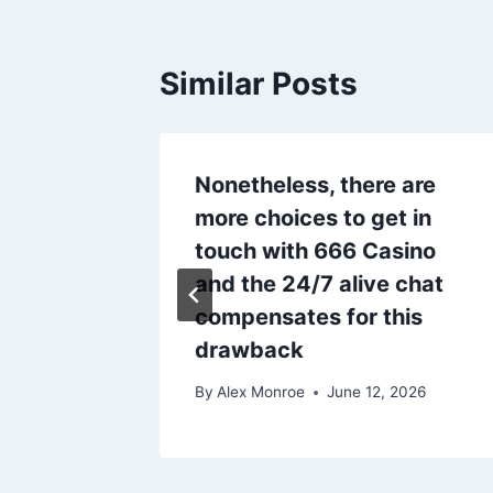
Similar Posts
erichte
Nonetheless, there are
ndest
more choices to get in
arbeiter
touch with 666 Casino
and the 24/7 alive chat
rer
compensates for this
drawback
026
By
Alex Monroe
June 12, 2026