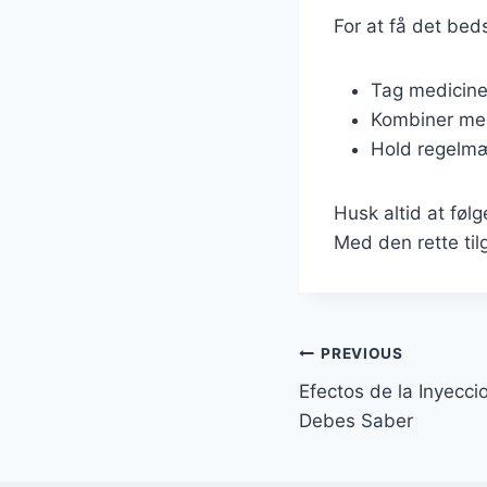
For at få det bed
Tag medicine
Kombiner med
Hold regelmæ
Husk altid at føl
Med den rette til
Post
PREVIOUS
Efectos de la Inyecci
navigation
Debes Saber