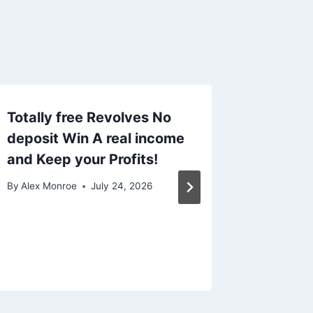
Totally free Revolves No
A know
deposit Win A real income
That ha
and Keep your Profits!
game Fi
Have
By
Alex Monroe
July 24, 2026
By
Alex Mo