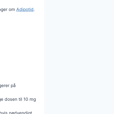
inger om
Adipotid
.
gerer på
ge dosen til 10 mg
 hvis nødvendigt.