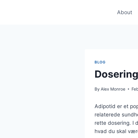
Skip
to
About
content
BLOG
Dosering
By
Alex Monroe
Fe
Adipotid er et p
relaterede sundhe
rette dosering. I
hvad du skal væ