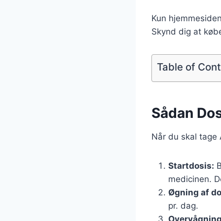
Kun hjemmesiden f
Skynd dig at køb
Table of Con
Sådan Dos
Når du skal tage A
Startdosis:
B
medicinen. D
Øgning af do
pr. dag.
Overvågning