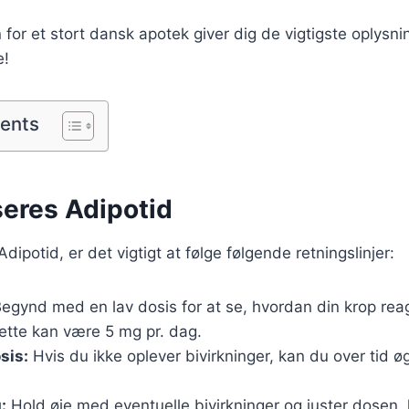
or et stort dansk apotek giver dig de vigtigste oplysn
e!
tents
eres Adipotid
dipotid, er det vigtigt at følge følgende retningslinjer:
egynd med en lav dosis for at se, hvordan din krop rea
ette kan være 5 mg pr. dag.
sis:
Hvis du ikke oplever bivirkninger, kan du over tid ø
:
Hold øje med eventuelle bivirkninger og juster dosen,