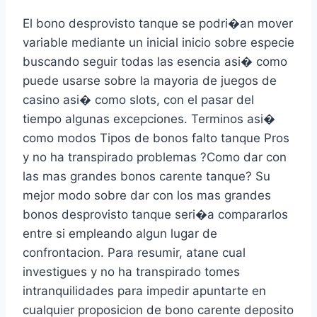
El bono desprovisto tanque se podri�an mover
variable mediante un inicial inicio sobre especie
buscando seguir todas las esencia asi� como
puede usarse sobre la mayoria de juegos de
casino asi� como slots, con el pasar del
tiempo algunas excepciones. Terminos asi�
como modos Tipos de bonos falto tanque Pros
y no ha transpirado problemas ?Como dar con
las mas grandes bonos carente tanque? Su
mejor modo sobre dar con los mas grandes
bonos desprovisto tanque seri�a compararlos
entre si empleando algun lugar de
confrontacion. Para resumir, atane cual
investigues y no ha transpirado tomes
intranquilidades para impedir apuntarte en
cualquier proposicion de bono carente deposito