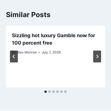
Similar Posts
Sizzling hot luxury Gamble now for
100 percent free
By
Alex Monroe
July 7, 2026