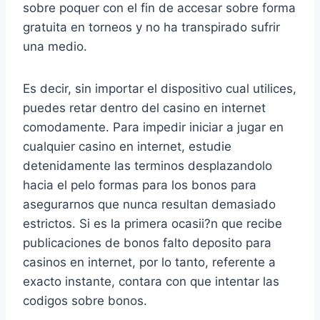
sobre poquer con el fin de accesar sobre forma
gratuita en torneos y no ha transpirado sufrir
una medio.
Es decir, sin importar el dispositivo cual utilices,
puedes retar dentro del casino en internet
comodamente. Para impedir iniciar a jugar en
cualquier casino en internet, estudie
detenidamente las terminos desplazandolo
hacia el pelo formas para los bonos para
asegurarnos que nunca resultan demasiado
estrictos. Si es la primera ocasii?n que recibe
publicaciones de bonos falto deposito para
casinos en internet, por lo tanto, referente a
exacto instante, contara con que intentar las
codigos sobre bonos.