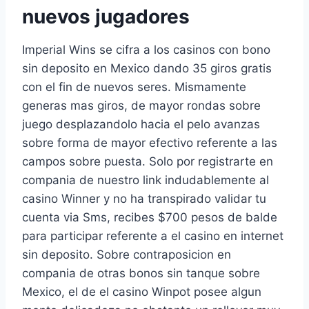
nuevos jugadores
Imperial Wins se cifra a los casinos con bono
sin deposito en Mexico dando 35 giros gratis
con el fin de nuevos seres. Mismamente
generas mas giros, de mayor rondas sobre
juego desplazandolo hacia el pelo avanzas
sobre forma de mayor efectivo referente a las
campos sobre puesta. Solo por registrarte en
compania de nuestro link indudablemente al
casino Winner y no ha transpirado validar tu
cuenta via Sms, recibes $700 pesos de balde
para participar referente a el casino en internet
sin deposito. Sobre contraposicion en
compania de otras bonos sin tanque sobre
Mexico, el de el casino Winpot posee algun