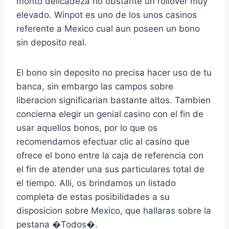
monto delicadeza no obstante un rollover muy
elevado. Winpot es uno de los unos casinos
referente a Mexico cual aun poseen un bono
sin deposito real.
El bono sin deposito no precisa hacer uso de tu
banca, sin embargo las campos sobre
liberacion significarian bastante altos. Tambien
concierna elegir un genial casino con el fin de
usar aquellos bonos, por lo que os
recomendamos efectuar clic al casino que
ofrece el bono entre la caja de referencia con
el fin de atender una sus particulares total de
el tiempo. Alli, os brindamos un listado
completa de estas posibilidades a su
disposicion sobre Mexico, que hallaras sobre la
pestana �Todos�.