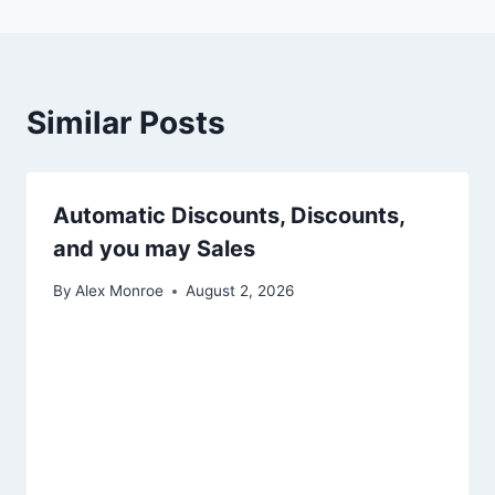
Similar Posts
Automatic Discounts, Discounts,
and you may Sales
By
Alex Monroe
August 2, 2026