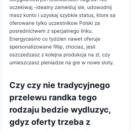
oczekiwaj -idealny zamelduj sie, udowodnij
masz konto i uzyskaj szybkie status, ktore sa
oferowane tylko uczestnikow Polski za
posrednictwem z specjalnego linku.
Energycasino co tydzien nawet oferuje
spersonalizowane fillip, chociaz, jesli
oszczedzasz z kolejna produkcja na zl, czy
umieszczasz pieniadze na gre w nowe sloty.
Czy czy nie tradycyjnego
przelewu randka tego
rodzaju bedzie wydluzyc,
gdyz oferty trzeba z