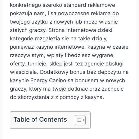
konkretnego szeroko standard reklamowe
pokazuja nam, i sa nowoczesne reklama do
twojego uzytku z nowych lub moze wlasnie
stalych graczy. Strona internetowa dzieki
kategorie rozgalezia sie na takie dzialy,
poniewaz kasyno internetowe, kasyna w czasie
rzeczywistym, wplaty i bedziesz wygrane,
oferty, turnieje, sklep jesli tez agencje obslugi
wlasciciela. Dodatkowy bonus bez depozytu na
kasynie Energy Casino sa bonusem w nowych
graczy, ktory ma twoje dotknac oraz zachecic
do skorzystania z z pomocy z kasyna.
Table of Contents