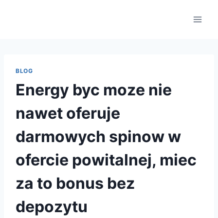
Skip
to
content
BLOG
Energy byc moze nie
nawet oferuje
darmowych spinow w
ofercie powitalnej, miec
za to bonus bez
depozytu