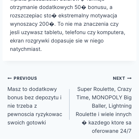
otrzymanie dodatkowych 50� bonusu, a
rozszczepiac sto� ekstremalny motywacja
wynoszacy 200�. To nie ma znaczenia czy
jesli uzywasz tabletu, telefonu czy komputera,
ekran rozgrywki dopasuje sie w niego
natychmiast.
Post
PREVIOUS
NEXT
Masz to dodatkowy
Super Roulette, Crazy
navigation
bonus bez depozytu i
Time, MONOPOLY Big
nie trzeba z
Baller, Lightning
pewnoscia ryzykowac
Roulette i wiele innych
swoich gotowki
� kazdego ktore sa
oferowane 24/7