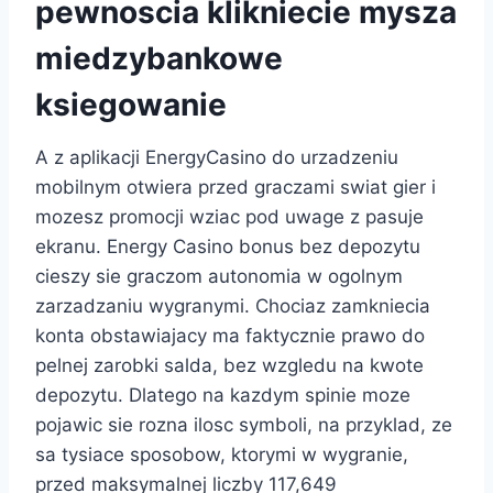
pewnoscia klikniecie mysza
miedzybankowe
ksiegowanie
A z aplikacji EnergyCasino do urzadzeniu
mobilnym otwiera przed graczami swiat gier i
mozesz promocji wziac pod uwage z pasuje
ekranu. Energy Casino bonus bez depozytu
cieszy sie graczom autonomia w ogolnym
zarzadzaniu wygranymi. Chociaz zamkniecia
konta obstawiajacy ma faktycznie prawo do
pelnej zarobki salda, bez wzgledu na kwote
depozytu. Dlatego na kazdym spinie moze
pojawic sie rozna ilosc symboli, na przyklad, ze
sa tysiace sposobow, ktorymi w wygranie,
przed maksymalnej liczby 117,649