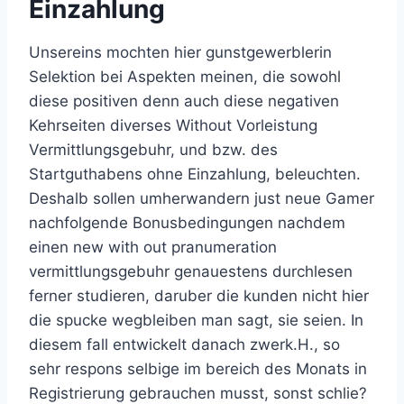
Einzahlung
Unsereins mochten hier gunstgewerblerin
Selektion bei Aspekten meinen, die sowohl
diese positiven denn auch diese negativen
Kehrseiten diverses Without Vorleistung
Vermittlungsgebuhr, und bzw. des
Startguthabens ohne Einzahlung, beleuchten.
Deshalb sollen umherwandern just neue Gamer
nachfolgende Bonusbedingungen nachdem
einen new with out pranumeration
vermittlungsgebuhr genauestens durchlesen
ferner studieren, daruber die kunden nicht hier
die spucke wegbleiben man sagt, sie seien. In
diesem fall entwickelt danach zwerk.H., so
sehr respons selbige im bereich des Monats in
Registrierung gebrauchen musst, sonst schlie?