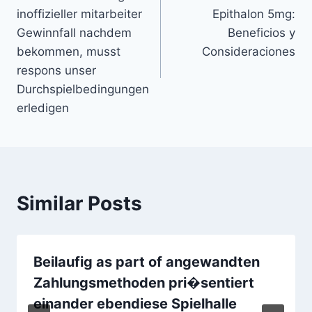
navigation
inoffizieller mitarbeiter
Epithalon 5mg:
Gewinnfall nachdem
Beneficios y
bekommen, musst
Consideraciones
respons unser
Durchspielbedingungen
erledigen
Similar Posts
Beilaufig as part of angewandten
Zahlungsmethoden pri�sentiert
einander ebendiese Spielhalle