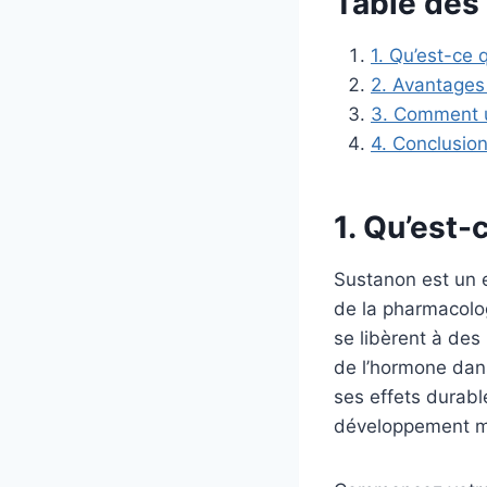
Table des
1. Qu’est-ce
2. Avantages
3. Comment ut
4. Conclusio
1. Qu’est-
Sustanon est un 
de la pharmacolog
se libèrent à des
de l’hormone dans
ses effets durabl
développement m