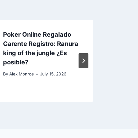
Poker Online Regalado
Paysafe
Carente Registro: Ranura
the uk
king of the jungle ¿Es
Paysaf
posible?
By
Alex Mo
By
Alex Monroe
July 15, 2026