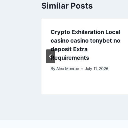
Similar Posts
Crypto Exhilaration Local
g Wins
casino casino tonybet no
deposit Extra
Requirements
2026
By
Alex Monroe
July 11, 2026