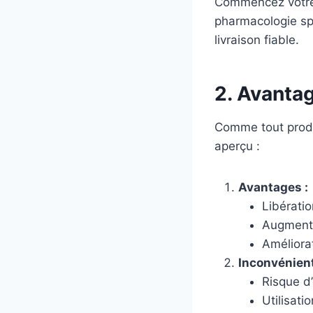
Commencez votre 
pharmacologie sp
livraison fiable.
2. Avanta
Comme tout produ
aperçu :
Avantages :
Libératio
Augmenta
Améliorat
Inconvénient
Risque d’
Utilisati