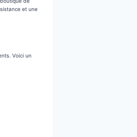
 boutique de
ssistance et une
n
nts. Voici un