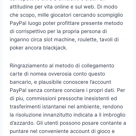
attitudine per vita online e sul web. Di modo
che scopo, mille giocatori cercando scompiglio
PayPal luogo poter profittare presente metodo
di corrispettivo per la propria persona di
inganno circa slot machine, roulette, tavoli di
poker ancora blackjack.
Ringraziamento al metodo di collegamento
carte di nomea ovverosia conto questo
bancario, e plausibile conoscere l’account
PayPal senza contare conciare i propri dati. Per
di piu, commissioni pressoche inesistenti ed
trasferimenti istantanei nel ambiente, rendono
la risoluzione innanzitutto indicata a il imbroglio
d’azzardo. Gli utenti possono posare contante a
puntare nel conveniente account di gioco e