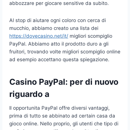
abbozzare per giocare sensitive da subito.
Al stop di aiutare ogni coloro con cerca di
mucchio, abbiamo creato una lista dei
https://dovecasino.net/it/
migliori scompiglio
PayPal. Abbiamo atto il prodotto duro a gli
fruitori, trovando volte migliori scompiglio online
ad esempio accettano questa spiegazione.
Casino PayPal: per di nuovo
riguardo a
Il opportunita PayPal offre diversi vantaggi,
prima di tutto se abbinato ad certain casa da
gioco online. Nello proprio, gli utenti che tipo di