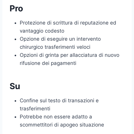
Pro
Protezione di scrittura di reputazione ed
vantaggio codesto
Opzione di eseguire un intervento
chirurgico trasferimenti veloci
Opzioni di grinta per allacciatura di nuovo
rifusione dei pagamenti
Su
Confine sul testo di transazioni e
trasferimenti
Potrebbe non essere adatto a
scommettitori di apogeo situazione