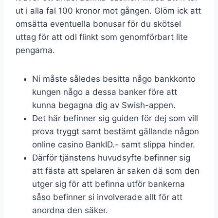
ut i alla fal 100 kronor mot gången. Glöm ick att
omsätta eventuella bonusar för du skötsel
uttag för att odl flinkt som genomförbart lite
pengarna.
Ni måste således besitta någo bankkonto
kungen någo a dessa banker före att
kunna begagna dig av Swish-appen.
Det här befinner sig guiden för dej som vill
prova tryggt samt bestämt gällande någon
online casino BankID.- samt slippa hinder.
Därför tjänstens huvudsyfte befinner sig
att fästa att spelaren är saken dä som den
utger sig för att befinna utför bankerna
såso befinner si involverade allt för att
anordna den säker.