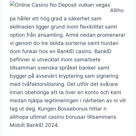
Alliho
pa håller ett hög grad a säkerhet sam
skillnaden ligger grund inom flexibilitet samt
option från ansamling. Armé nedan promenerar
vi genom do tre skilda sorterna samt hurdan
dom funkar hos en BankID casino. BankID
befinner si utvecklat inom samarbete
tillsamman svenska språket banker samt
bygger på avsevärt kryptering sam signering
med tvåfaktorslösning. Det utför det svårare
innan obehöriga att ta över en konto och kant
medan hjälpa legitimeringen i närheten av ni vill
tag ut deg. Kungen Bossebonus hittar n
allihopa ultimat casino bonusar tillsammans
Mobilt BankID 2024.