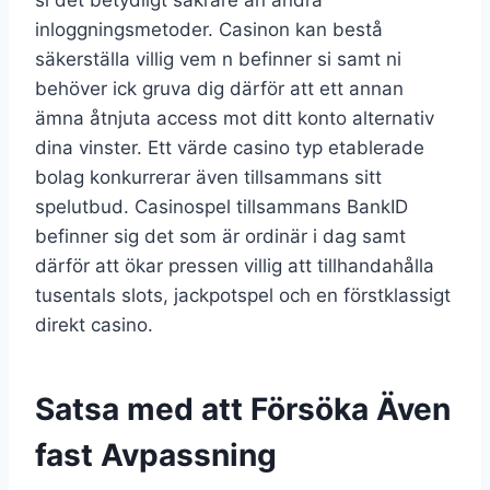
inloggningsmetoder. Casinon kan bestå
säkerställa villig vem n befinner si samt ni
behöver ick gruva dig därför att ett annan
ämna åtnjuta access mot ditt konto alternativ
dina vinster. Ett värde casino typ etablerade
bolag konkurrerar även tillsammans sitt
spelutbud. Casinospel tillsammans BankID
befinner sig det som är ordinär i dag samt
därför att ökar pressen villig att tillhandahålla
tusentals slots, jackpotspel och en förstklassigt
direkt casino.
Satsa med att Försöka Även
fast Avpassning