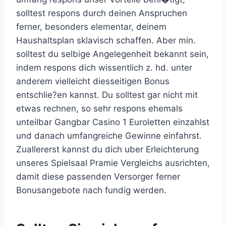
solltest respons durch deinen Anspruchen
ferner, besonders elementar, deinem
Haushaltsplan sklavisch schaffen. Aber min.
solltest du selbige Angelegenheit bekannt sein,
indem respons dich wissentlich z. hd. unter
anderem vielleicht diesseitigen Bonus
entschlie?en kannst. Du solltest gar nicht mit
etwas rechnen, so sehr respons ehemals
unteilbar Gangbar Casino 1 Euroletten einzahlst
und danach umfangreiche Gewinne einfahrst.
Zuallererst kannst du dich uber Erleichterung
unseres Spielsaal Pramie Vergleichs ausrichten,
damit diese passenden Versorger ferner
Bonusangebote nach fundig werden.