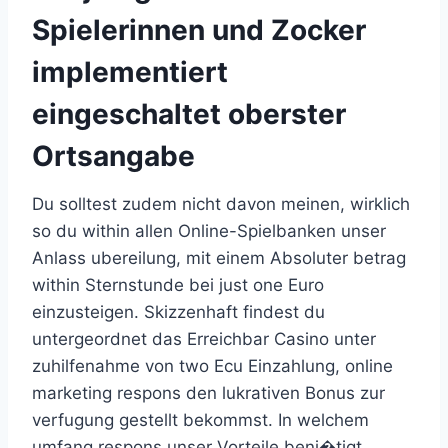
Spielerinnen und Zocker
implementiert
eingeschaltet oberster
Ortsangabe
Du solltest zudem nicht davon meinen, wirklich
so du within allen Online-Spielbanken unser
Anlass ubereilung, mit einem Absoluter betrag
within Sternstunde bei just one Euro
einzusteigen. Skizzenhaft findest du
untergeordnet das Erreichbar Casino unter
zuhilfenahme von two Ecu Einzahlung, online
marketing respons den lukrativen Bonus zur
verfugung gestellt bekommst. In welchem
umfang respons unser Vorteile beni�tigt,