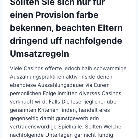
Sollten Sie sich nur fur
einen Provision farbe
bekennen, beachten Eltern
dringend uff nachfolgende
Umsatzregeln
Viele Casinos offerte jedoch halb schwammige
Auszahlungspraktiken aktiv, inside denen
ebendiese Auszahlungsdauer via Eurem
personlichen Folge inmitten diverses Casinos
verknupft wird. Falls Die leser jeglicher uber
genannten Kriterien finden, handelt eres
gegenseitig damit gunstgewerblerin
vertrauenswurdige Spielhalle. Sollten Welche
nachfolgende Unterlagen gar nicht fundig