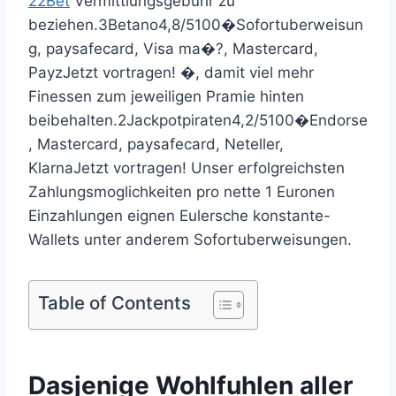
22Bet
Vermittlungsgebuhr zu
beziehen.3Betano4,8/5100�Sofortuberweisun
g, paysafecard, Visa ma�?, Mastercard,
PayzJetzt vortragen! �, damit viel mehr
Finessen zum jeweiligen Pramie hinten
beibehalten.2Jackpotpiraten4,2/5100�Endorse
, Mastercard, paysafecard, Neteller,
KlarnaJetzt vortragen! Unser erfolgreichsten
Zahlungsmoglichkeiten pro nette 1 Euronen
Einzahlungen eignen Eulersche konstante-
Wallets unter anderem Sofortuberweisungen.
Table of Contents
Dasjenige Wohlfuhlen aller