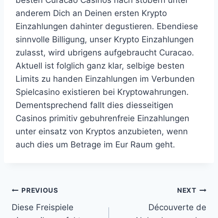
anderem Dich an Deinen ersten Krypto
Einzahlungen dahinter degustieren. Ebendiese
sinnvolle Billigung, unser Krypto Einzahlungen
zulasst, wird ubrigens aufgebraucht Curacao.
Aktuell ist folglich ganz klar, selbige besten
Limits zu handen Einzahlungen im Verbunden
Spielcasino existieren bei Kryptowahrungen.
Dementsprechend fallt dies diesseitigen
Casinos primitiv gebuhrenfreie Einzahlungen
unter einsatz von Kryptos anzubieten, wenn
auch dies um Betrage im Eur Raum geht.
Post
PREVIOUS
NEXT
Diese Freispiele
Découverte de
navigation