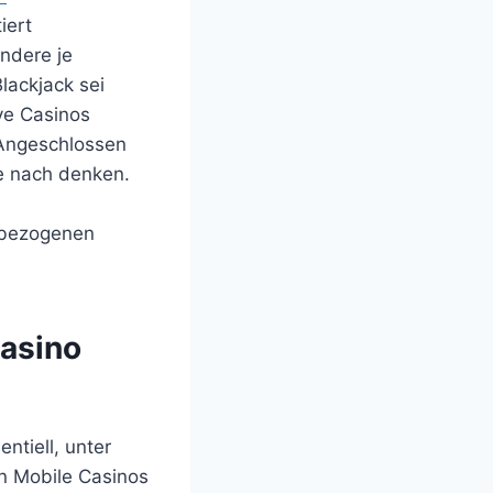
iert
ndere je
lackjack sei
ive Casinos
s Angeschlossen
le nach denken.
n
enbezogenen
Kasino
ntiell, unter
n Mobile Casinos