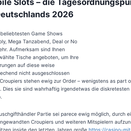
ile Slots – die Tagesordnungspu
Deutschlands 2026
beliebtesten Game Shows
ly, Mega Tanzabend, Deal or No
ehr. Aufmerksam sind Ihnen
wählte Tische angeboten, um Ihre
hrungen auf diese weise
echend nicht ausgeschlossen
 Croupiers stehen ewig zur Order – wenigstens as part o
Dies sie sind wahrhaftig irgendetwas die diskretesten 
.
uschgifthändler Partie sei parece ewig möglich, durch ei
ngewandten Croupiers und weiteren Mitspielern aufzu
itzen inside den letzten Jahren große
https://casino-mit