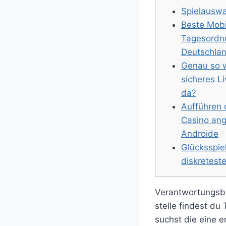
Spielauswa
Beste Mobil
Tagesordnu
Deutschla
Genau so w
sicheres L
da?
Aufführen 
Casino ang
Androide
Glücksspie
diskreteste
Verantwortungsbe
stelle findest d
suchst die eine 