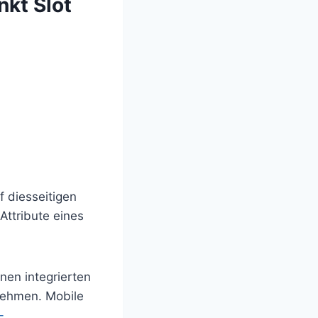
nkt Slot
f diesseitigen
Attribute eines
nen integrierten
nehmen. Mobile
-