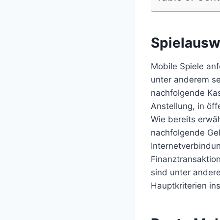
Spielausw
Mobile Spiele anf
unter anderem se
nachfolgende Ka
Anstellung, in öf
Wie bereits erwäh
nachfolgende Gele
Internetverbindun
Finanztransaktio
sind unter andere
Hauptkriterien in