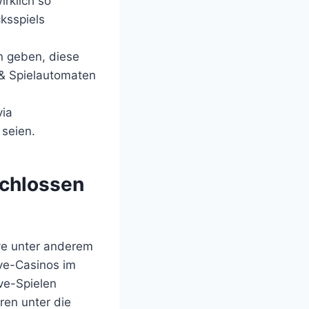
rklich so
ksspiels
n geben, diese
 & Spielautomaten
via
 seien.
schlossen
ive unter anderem
ve-Casinos im
ive-Spielen
ren unter die