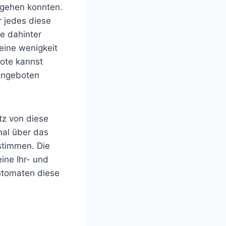
sgehen konnten.
 jedes diese
e dahinter
Meine wenigkeit
ote kannst
sangeboten
atz von diese
mal über das
estimmen. Die
ine Ihr- und
utomaten diese