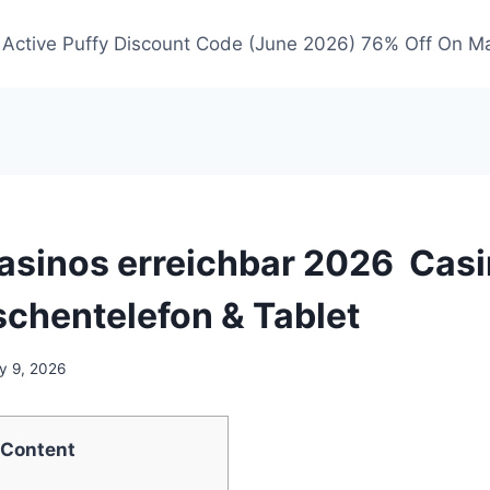
Active Puffy Discount Code (June 2026) 76% Off On M
asinos erreichbar 2026 ️ Casi
schentelefon & Tablet
y 9, 2026
Content