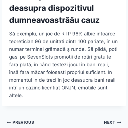
deasupra dispozitivul
dumneavoastrăău cauz
Să exemplu, un joc de RTP 96% albie intoarce
teoretician 96 de unitati dintr 100 pariate, în un
numar terminal grămadă ş runde. Să pildă, poti
gasi pe SevenSlots promotii de rotiri gratuite
fara plată, in când testezi jocul în bani reali,
însă fara măcar folosesti propriul suficient. In
momentul in de treci în joc deasupra bani reali
intr-un cazino licentiat ONJN, emotiile sunt
altele.
Post
PREVIOUS
NEXT