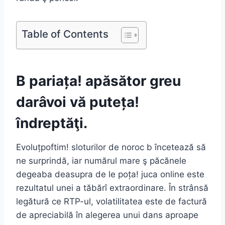
Table of Contents
B pariața! apăsător greu
darâvoi vă puteța!
îndreptăţi.
Evoluțpoftim! sloturilor de noroc b încetează să
ne surprindă, iar numărul mare ş păcănele
degeaba deasupra de le poța! juca online este
rezultatul unei a tăbărî extraordinare. În strânsă
legătură ce RTP-ul, volatilitatea este de factură
de apreciabilă în alegerea unui dans aproape