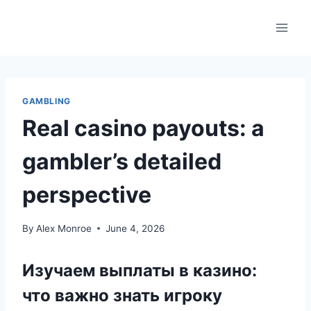
Skip
to
content
GAMBLING
Real casino payouts: a
gambler’s detailed
perspective
By
Alex Monroe
June 4, 2026
Изучаем выплаты в казино:
что важно знать игроку