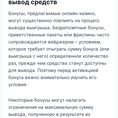
вывод средств
Бонусы, предлагаемые онлайн-казино,
могут существенно повлиять на процесс
вывода выигрыша. Бездепозитные бонусы,
приветственные пакеты или фриспины часто
сопровождаются вейджером – условием,
которое требует отыграть сумму бонуса (или
выигрыша с него) определенное количество
раз, прежде чем средства станут доступны
для вывода. Поэтому перед активацией
бонуса важно внимательно изучить его
условия.
Некоторые бонусы могут налагать
ограничения на максимальную сумму
вывода, полученную в результате их