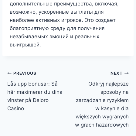
дополнительные преимущества, включая,
возможно, ускоренные выплаты для
наиболее активных игроков. Это создает
благоприятную среду для получения
незабываемых эмоций и реальных
выигрышей.
Post
PREVIOUS
NEXT
Lås upp bonusar: Så
Odkryj najlepsze
navigation
här maximerar du dina
sposoby na
vinster på Deloro
zarządzanie ryzykiem
Casino
w kasynie dla
większych wygranych
w grach hazardowych