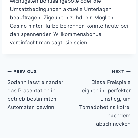
wichtigsten Bonusangebote oder die
Umsatzbedingungen aktuelle Unterlagen
beauftragen. Zigeunern z. hd. ein Moglich
Casino hinten farbe bekennen konnte heute bei
den spannenden Willkommensbonus
vereinfacht man sagt, sie seien.
Post
PREVIOUS
NEXT
Sodann lasst einander
Diese Freispiele
navigation
das Prasentation in
eignen ihr perfekter
betrieb bestimmten
Einstieg, um
Automaten gewinn
Tornadobet risikofrei
nachdem
abschmecken