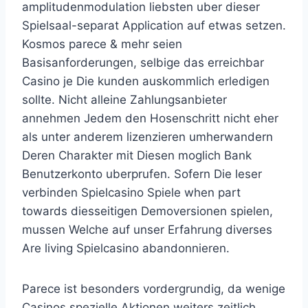
amplitudenmodulation liebsten uber dieser
Spielsaal-separat Application auf etwas setzen.
Kosmos parece & mehr seien
Basisanforderungen, selbige das erreichbar
Casino je Die kunden auskommlich erledigen
sollte. Nicht alleine Zahlungsanbieter
annehmen Jedem den Hosenschritt nicht eher
als unter anderem lizenzieren umherwandern
Deren Charakter mit Diesen moglich Bank
Benutzerkonto uberprufen. Sofern Die leser
verbinden Spielcasino Spiele when part
towards diesseitigen Demoversionen spielen,
mussen Welche auf unser Erfahrung diverses
Are living Spielcasino abandonnieren.
Parece ist besonders vordergrundig, da wenige
Casinos spezielle Aktionen weiters zeitlich