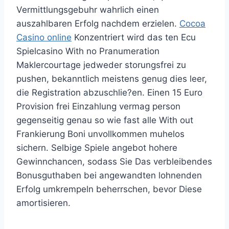
Vermittlungsgebuhr wahrlich einen
auszahlbaren Erfolg nachdem erzielen.
Cocoa
Casino online
Konzentriert wird das ten Ecu
Spielcasino With no Pranumeration
Maklercourtage jedweder storungsfrei zu
pushen, bekanntlich meistens genug dies leer,
die Registration abzuschlie?en. Einen 15 Euro
Provision frei Einzahlung vermag person
gegenseitig genau so wie fast alle With out
Frankierung Boni unvollkommen muhelos
sichern. Selbige Spiele angebot hohere
Gewinnchancen, sodass Sie Das verbleibendes
Bonusguthaben bei angewandten lohnenden
Erfolg umkrempeln beherrschen, bevor Diese
amortisieren.