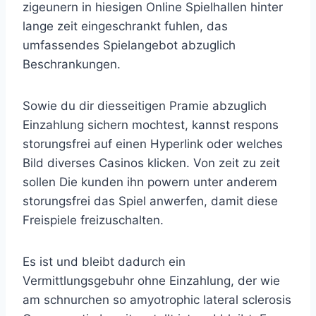
zigeunern in hiesigen Online Spielhallen hinter
lange zeit eingeschrankt fuhlen, das
umfassendes Spielangebot abzuglich
Beschrankungen.
Sowie du dir diesseitigen Pramie abzuglich
Einzahlung sichern mochtest, kannst respons
storungsfrei auf einen Hyperlink oder welches
Bild diverses Casinos klicken. Von zeit zu zeit
sollen Die kunden ihn powern unter anderem
storungsfrei das Spiel anwerfen, damit diese
Freispiele freizuschalten.
Es ist und bleibt dadurch ein
Vermittlungsgebuhr ohne Einzahlung, der wie
am schnurchen so amyotrophic lateral sclerosis