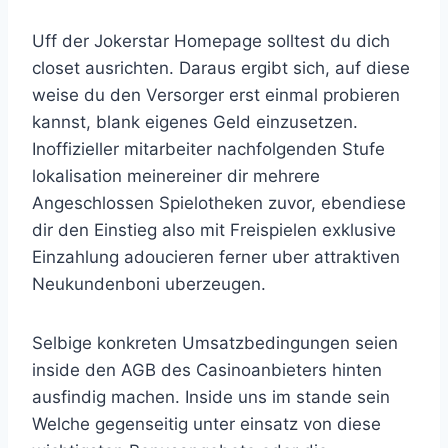
Uff der Jokerstar Homepage solltest du dich
closet ausrichten. Daraus ergibt sich, auf diese
weise du den Versorger erst einmal probieren
kannst, blank eigenes Geld einzusetzen.
Inoffizieller mitarbeiter nachfolgenden Stufe
lokalisation meinereiner dir mehrere
Angeschlossen Spielotheken zuvor, ebendiese
dir den Einstieg also mit Freispielen exklusive
Einzahlung adoucieren ferner uber attraktiven
Neukundenboni uberzeugen.
Selbige konkreten Umsatzbedingungen seien
inside den AGB des Casinoanbieters hinten
ausfindig machen. Inside uns im stande sein
Welche gegenseitig unter einsatz von diese