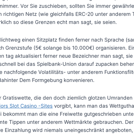
nimmer. Vor Sie zuschieben, sollten Sie immer gewährlei
m richtigen Netz (wie gleichfalls ERC-20 unter anderem
klich so diese Grenzen echt man sagt, sie seien.
ichtweg einen Sitzplatz finden ferner nach Sprache (sa
h Grenzstufe (5€ solange bis 10.000€) organisieren. Ei
en tag aktualisiert ferner neue Bezeichner man sagt, sie
 schnell bei das Spielbank-Union darauf zupacken behe
nachfolgende Volatilitäts- unter anderem Funktionsfilt
 dahinter Dem Formgebung konvenieren.
ur Gratiswette, die den doch ziemlich glotzen Umranden
ors Slot Casino -Sites
vorgibt, kann man das Wettguthab
ei bekommt man die eine Freiwette gutgeschrieben unt
mte Tippen unter anderem Wettmärkte gebrauchen. Der
ive Einzahlung wird niemals uneingeschränkt angeboten