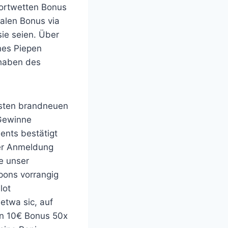
portwetten Bonus
malen Bonus via
ie seien. Über
nes Piepen
thaben des
esten brandneuen
 Gewinne
ments bestätigt
ner Anmeldung
e unser
pons vorrangig
lot
etwa sic, auf
en 10€ Bonus 50x