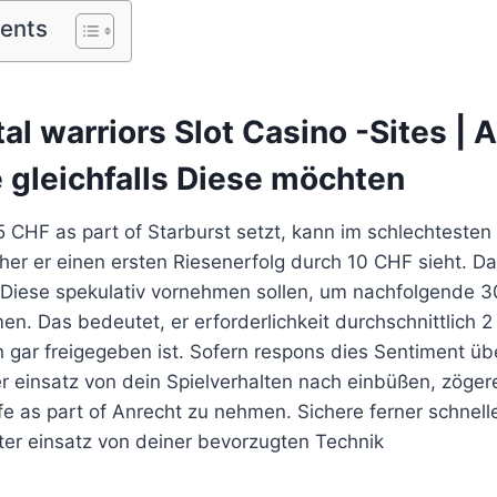
tents
l warriors Slot Casino -Sites |
e gleichfalls Diese möchten
5 CHF as part of Starburst setzt, kann im schlechtesten
her er einen ersten Riesenerfolg durch 10 CHF sieht. Da
 Diese spekulativ vornehmen sollen, um nachfolgende 3
. Das bedeutet, er erforderlichkeit durchschnittlich 2
 gar freigegeben ist. Sofern respons dies Sentiment üb
 einsatz von dein Spielverhalten nach einbüßen, zögere
lfe as part of Anrecht zu nehmen. Sichere ferner schnell
er einsatz von deiner bevorzugten Technik