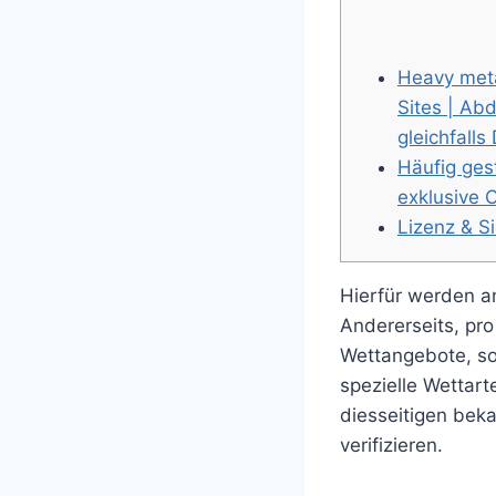
Heavy meta
Sites | Abd
gleichfall
Häufig ges
exklusive 
Lizenz & Si
Hierfür werden a
Andererseits, pr
Wettangebote, soll
spezielle Wettart
diesseitigen bek
verifizieren.