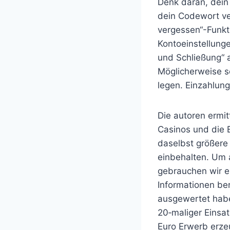
Denk daran, dein
dein Codewort ve
vergessen“-Funkti
Kontoeinstellunge
und Schließung“ 
Möglicherweise so
legen. Einzahlun
Die autoren ermi
Casinos und die 
daselbst größere
einbehalten. Um 
gebrauchen wir e
Informationen be
ausgewertet haben
20‑maliger Einsat
Euro Erwerb erzeu