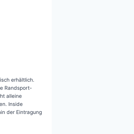
ch erhältlich.
se Randsport-
ht alleine
zen.
Inside
in der Eintragung