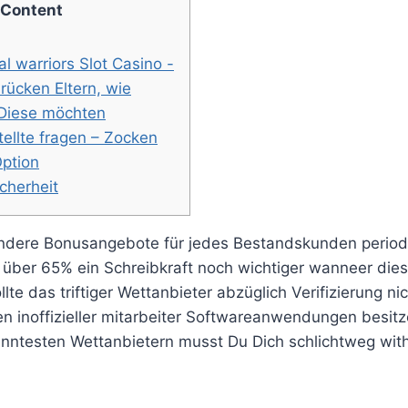
Content
l warriors Slot Casino -
rücken Eltern, wie
s Diese möchten
tellte fragen – Zocken
Option
cherheit
ndere Bonusangebote für jedes Bestandskunden periodis
o über 65% ein Schreibkraft noch wichtiger wanneer die
te das triftiger Wettanbieter abzüglich Verifizierung nic
en inoffizieller mitarbeiter Softwareanwendungen besit
anntesten Wettanbietern musst Du Dich schlichtweg with