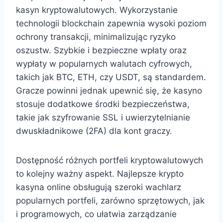
kasyn kryptowalutowych. Wykorzystanie
technologii blockchain zapewnia wysoki poziom
ochrony transakcji, minimalizując ryzyko
oszustw. Szybkie i bezpieczne wpłaty oraz
wypłaty w popularnych walutach cyfrowych,
takich jak BTC, ETH, czy USDT, są standardem.
Gracze powinni jednak upewnić się, że kasyno
stosuje dodatkowe środki bezpieczeństwa,
takie jak szyfrowanie SSL i uwierzytelnianie
dwuskładnikowe (2FA) dla kont graczy.
Dostępność różnych portfeli kryptowalutowych
to kolejny ważny aspekt. Najlepsze krypto
kasyna online obsługują szeroki wachlarz
popularnych portfeli, zarówno sprzętowych, jak
i programowych, co ułatwia zarządzanie