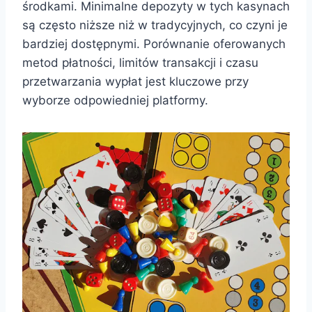
środkami. Minimalne depozyty w tych kasynach
są często niższe niż w tradycyjnych, co czyni je
bardziej dostępnymi. Porównanie oferowanych
metod płatności, limitów transakcji i czasu
przetwarzania wypłat jest kluczowe przy
wyborze odpowiedniej platformy.