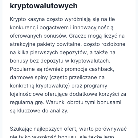
kryptowalutowych
Krypto kasyna często wyróżniają się na tle
konkurencji bogactwem i innowacyjnością
oferowanych bonusów. Gracze mogą liczyć na
atrakcyjne pakiety powitalne, często rozłożone
na kilka pierwszych depozytów, a także na
bonusy bez depozytu w kryptowalutach.
Popularne są również promocje cashback,
darmowe spiny (często przeliczane na
konkretną kryptowalutę) oraz programy
lojalnościowe oferujące dodatkowe korzyści za
regularną grę. Warunki obrotu tymi bonusami
są kluczowe do analizy.
Szukając najlepszych ofert, warto porównywać
nie tylko wysokość bonusu, ale także jego