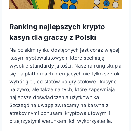
Ranking najlepszych krypto
kasyn dla graczy z Polski
Na polskim rynku dostępnych jest coraz więcej
kasyn kryptowalutowych, które spełniają
wysokie standardy jakości. Nasz ranking skupia
się na platformach oferujących nie tylko szeroki
wybór gier, od slotów po gry stołowe i kasyno
na żywo, ale także na tych, które zapewniają
najlepsze doświadczenia użytkownika.
Szczególną uwagę zwracamy na kasyna z
atrakcyjnymi bonusami kryptowalutowymi i
przejrzystymi warunkami ich wykorzystania.