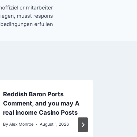
offizieller mitarbeiter
iegen, musst respons
bedingungen erfullen
Reddish Baron Ports
Online 
Comment, and you may A
Currenc
real income Casino Posts
slots 
By
Alex Monroe
August 1, 2026
By
Alex Mo