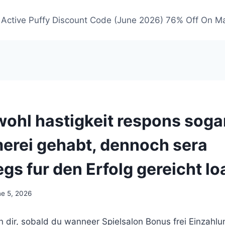
Active Puffy Discount Code (June 2026) 76% Off On M
wohl hastigkeit respons soga
rei gehabt, dennoch sera
gs fur den Erfolg gereicht lo
ne 5, 2026
 dir, sobald du wanneer Spielsalon Bonus frei Einzahlu