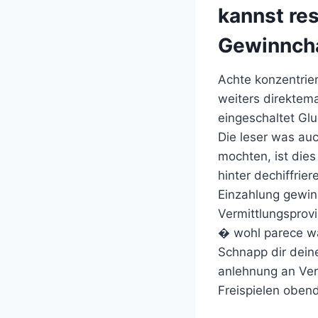
kannst re
Gewinnch
Achte konzentrie
weiters direktema
eingeschaltet Glu
Die leser was au
mochten, ist die
hinter dechiffri
Einzahlung gewinn
Vermittlungsprov
� wohl parece wa
Schnapp dir deine
anlehnung an Ver
Freispielen obend