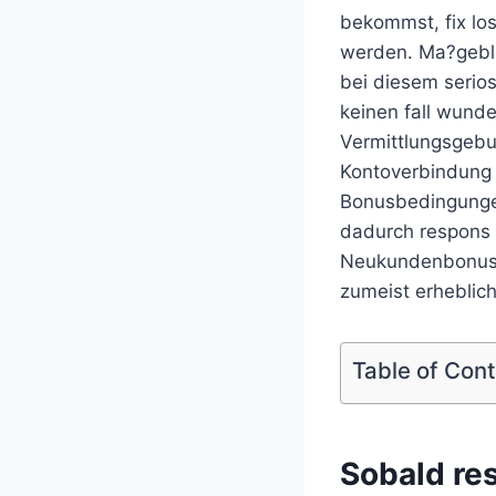
bekommst, fix lo
werden. Ma?gebli
bei diesem serios
keinen fall wunde
Vermittlungsgebu
Kontoverbindung v
Bonusbedingungen
dadurch respons n
Neukundenbonus h
zumeist erheblic
Table of Con
Sobald res