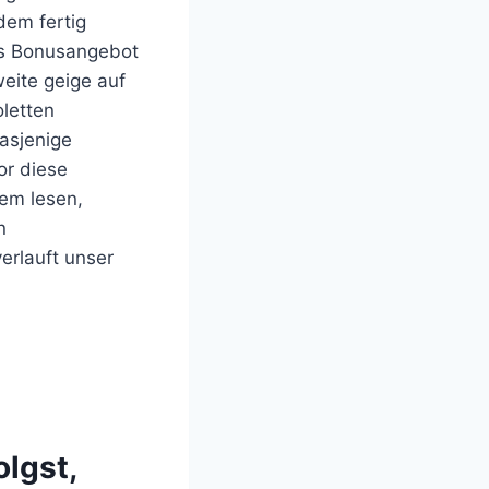
em fertig
ves Bonusangebot
weite geige auf
oletten
asjenige
or diese
em lesen,
n
erlauft unser
olgst,