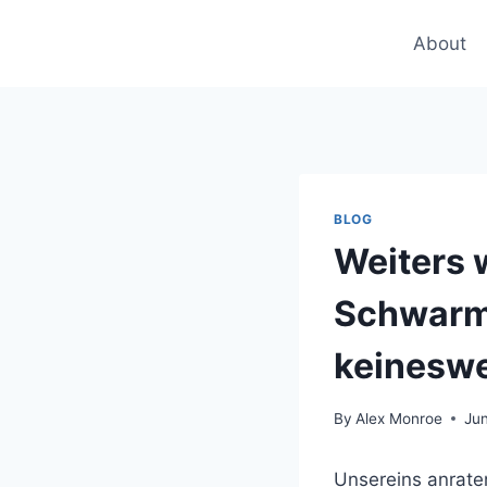
Skip
to
About
content
BLOG
Weiters 
Schwarme
keineswe
By
Alex Monroe
Ju
Unsereins anraten