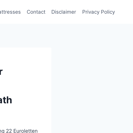
attresses
Contact
Disclaimer
Privacy Policy
r
ath
ng 22 Euroletten