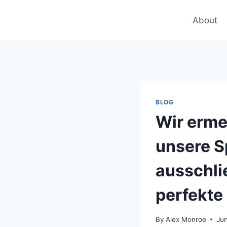
Skip
to
About
content
BLOG
Wir erme
unsere S
ausschli
perfekte
By
Alex Monroe
Jun