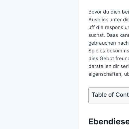
Bevor du dich bei
Ausblick unter di
uff die respons u
suchst. Dass kann
gebrauchen nach
Spielos bekommst
dies Gebot freund
darstellen dir se
eigenschaften, u
Table of Con
Ebendiese