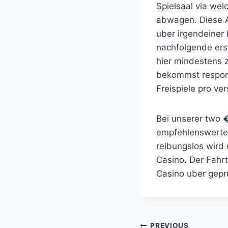
Spielsaal via we
abwagen. Diese A
uber irgendeiner
nachfolgende er
hier mindestens 
bekommst respons
Freispiele pro ve
Bei unserer two 
empfehlenswertes
reibungslos wird 
Casino. Der Fahrt
Casino uber gepr
PREVIOUS