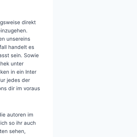
ugsweise direkt
einzugehen.
en unsereins
all handelt es
asst sein. Sowie
hek unter
en in ein Inter
fur jedes der
ons dir im voraus
die autoren im
ich so ihr auch
tten sehen,