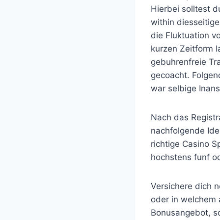
Hierbei solltest
within diesseiti
die Fluktuation 
kurzen Zeitform l
gebuhrenfreie Tr
gecoacht. Folgen
war selbige Inan
Nach das Registra
nachfolgende Ide
richtige Casino S
hochstens funf od
Versichere dich n
oder in welchem 
Bonusangebot, sol