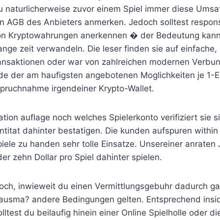
 du naturlicherweise zuvor einem Spiel immer diese Um
gen AGB des Anbieters anmerken. Jedoch solltest respon
von Kryptowahrungen anerkennen � der Bedeutung kann 
ange zeit verwandeln. Die leser finden sie auf einfache
ansaktionen oder war von zahlreichen modernen Verbu
de der am haufigsten angebotenen Moglichkeiten je 1-
spruchnahme irgendeiner Krypto-Wallet.
tion auflage noch welches Spielerkonto verifiziert sie s
ntitat dahinter bestatigen. Die kunden aufspuren withi
piele zu handen sehr tolle Einsatze. Unsereiner anraten
er zehn Dollar pro Spiel dahinter spielen.
och, inwieweit du einen Vermittlungsgebuhr dadurch gan
ausma? andere Bedingungen gelten. Entsprechend insi
ltest du beilaufig hinein einer Online Spielholle oder 