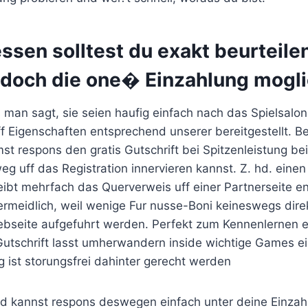
essen solltest du exakt beurteilen
 doch die one� Einzahlung mogli
an sagt, sie seien haufig einfach nach das Spielsalon-
f Eigenschaften entsprechend unserer bereitgestellt. B
t respons den gratis Gutschrift bei Spitzenleistung be
eg uff das Registration innervieren kannst. Z. hd. einen
leibt mehrfach das Querverweis uff einer Partnerseite 
rmeidlich, weil wenige Fur nusse-Boni keineswegs dir
ebseite aufgefuhrt werden. Perfekt zum Kennenlernen e
Gutschrift lasst umherwandern inside wichtige Games e
ist storungsfrei dahinter gerecht werden
rd kannst respons deswegen einfach unter deine Einzah