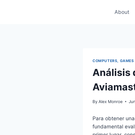
Skip
to
About
content
COMPUTERS, GAMES
Análisis 
Aviamast
By
Alex Monroe
Ju
Para obtener una 
fundamental eval
primer lugar, con