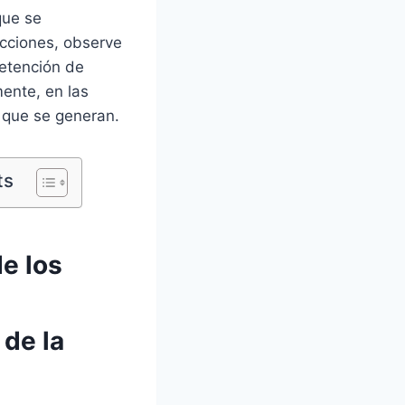
que se
cciones, observe
retención de
mente, en las
s que se generan.
ts
e los
de la