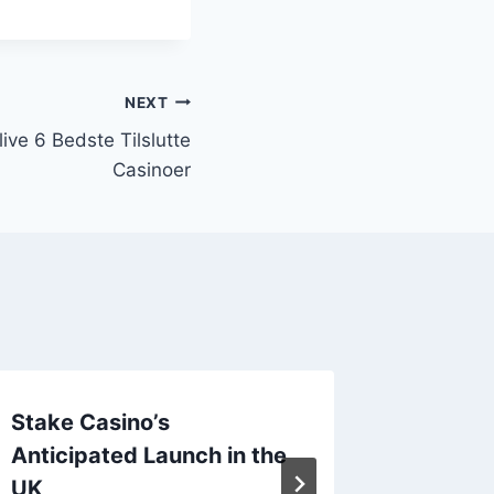
NEXT
ive 6 Bedste Tilslutte
Casinoer
Stake Casino’s
How to
Anticipated Launch in the
Succes
UK
Routin