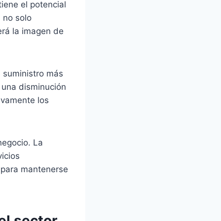
iene el potencial
l no solo
erá la imagen de
e suministro más
é una disminución
tivamente los
negocio. La
vicios
e para mantenerse
el sector