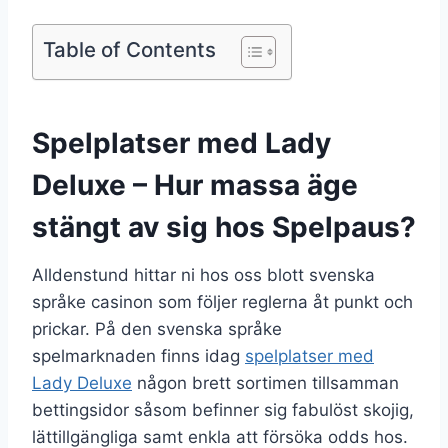
Table of Contents
Spelplatser med Lady
Deluxe – Hur massa äge
stängt av sig hos Spelpaus?
Alldenstund hittar ni hos oss blott svenska
språke casinon som följer reglerna åt punkt och
prickar. På den svenska språke
spelmarknaden finns idag
spelplatser med
Lady Deluxe
någon brett sortimen tillsamman
bettingsidor såsom befinner sig fabulöst skojig,
lättillgängliga samt enkla att försöka odds hos.