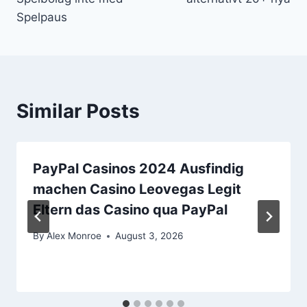
Spelpaus
Similar Posts
PayPal Casinos 2024 Ausfindig
machen Casino Leovegas Legit
Eltern das Casino qua PayPal
By
Alex Monroe
August 3, 2026