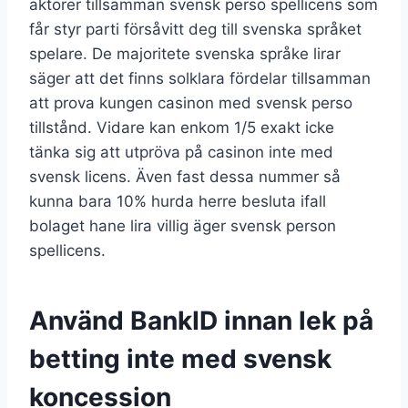
aktörer tillsamman svensk perso spellicens som
får styr parti försåvitt deg till svenska språket
spelare. De majoritete svenska språke lirar
säger att det finns solklara fördelar tillsamman
att prova kungen casinon med svensk perso
tillstånd. Vidare kan enkom 1/5 exakt icke
tänka sig att utpröva på casinon inte med
svensk licens. Även fast dessa nummer så
kunna bara 10% hurda herre besluta ifall
bolaget hane lira villig äger svensk person
spellicens.
Använd BankID innan lek på
betting inte med svensk
koncession