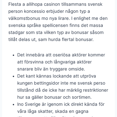
Flesta a allihopa casinon tillsammans svensk
person koncessio erbjuder någon typ a
välkomstbonus mo nya lirare. I enlighet me den
svenska språke spellicensen finns det massa
stadgar som sta vilken typ av bonusar såsom
tillåt delas ut, sam hurda flertal bonusar.
Det innebära att oseriösa aktörer kommer
att försvinna och långvariga aktörer
snarare bliv än tryggare omside.
Det kant kännas lockande att utpröva
kungen bettingsidor inte me svensk perso
tillstånd då de icke har märklig restriktioner
hur sa gäller bonusar och sortimen.
Ino Sverige är igenom ick direkt kända för
våra låga skatter, skada en gagna