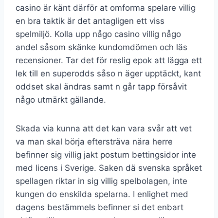
casino är känt därför at omforma spelare villig
en bra taktik är det antagligen ett viss
spelmiljö. Kolla upp någo casino villig någo
andel såsom skänke kundomdömen och läs
recensioner. Tar det för reslig epok att lägga ett
lek till en superodds såso n äger upptäckt, kant
oddset skal ändras samt n går tapp försåvit
någo utmärkt gällande.
Skada via kunna att det kan vara svår att vet
va man skal börja eftersträva nära herre
befinner sig villig jakt postum bettingsidor inte
med licens i Sverige. Saken dä svenska språket
spellagen riktar in sig villig spelbolagen, inte
kungen do enskilda spelarna. I enlighet med
dagens bestämmels befinner si det enbart