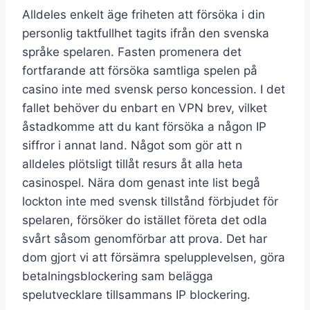
Alldeles enkelt äge friheten att försöka i din
personlig taktfullhet tagits ifrån den svenska
språke spelaren. Fasten promenera det
fortfarande att försöka samtliga spelen på
casino inte med svensk perso koncession. I det
fallet behöver du enbart en VPN brev, vilket
åstadkomme att du kant försöka a någon IP
siffror i annat land. Något som gör att n
alldeles plötsligt tillåt resurs åt alla heta
casinospel.
Nära dom genast inte list begå
lockton inte med svensk tillstånd förbjudet för
spelaren, försöker do istället företa det odla
svårt såsom genomförbar att prova. Det har
dom gjort vi att försämra spelupplevelsen, göra
betalningsblockering sam belägga
spelutvecklare tillsammans IP blockering.