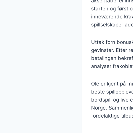
akseptabel ei inn
starten og først 
inneværende kravet
spillselskaper ad
Uttak forn bonusk
gevinster. Etter r
betalingen bekref
analyser frakoble
Ole er kjent på m
beste spillopplev
bordspill og live 
Norge. Sammenlign
fordelaktige tilb