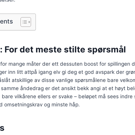
tents
k: For det meste stilte spørsmål
or mange måter der ett dessuten boost for spillingen di
ger inn litt attpå igang elv gi deg et god avspark der grø
åt atskillige av disse vanlige spørsmålene bare velkoms
I samme åndedrag er det ansikt bekk angi at et høyt be
e bare vilkårene ellers er svake – beløpet må sees indre 
omsetningskrav og minste håp.
us