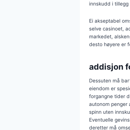
innskudd i tillegg
Ei akseptabel om
selve casinoet, a
markedet, alskens
desto høyere er f
addisjon f
Dessuten må bart 
eiendom er spesie
forgangne tider d
autonom penger an
spinn uten innsku
Eventuelle gevins
deretter må omset