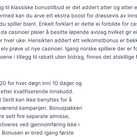
llegg til klassiske bonustilbud er det addert atter og atte
Dermed kan du arve ett ekstra boost for drøssevis av i
u spiller blant. Enkelt forklart er dette ei forbilde for c
 da casinoer pleier å besitte løpende avslag hvilket gir 
or hver uke. Hensikten addert ett velkomstbonus er bek
 elv prøve ut nye casinoer. Igang norske spillere der er fo
ene i tillegg til rabatt uten bidrag, finnes det atskillig
20 for hver døgn inni 10 dager og
 etter kvalifiserende innskudd.
til Skrill kan ikke benyttes for å
nåværend kampanjen. Bonuspakken
re sett fire separate almisse,
aktiveres ved gjennomføring ikke i
. Bonusen er bred igang første