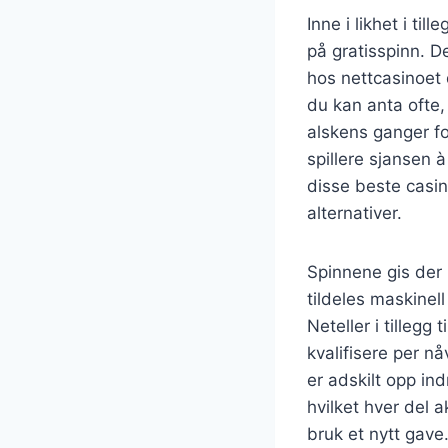
Inne i likhet i ti
på gratisspinn. 
hos nettcasinoet d
du kan anta ofte,
alskens ganger f
spillere sjansen à
disse beste casino
alternativer.
Spinnene gis der 
tildeles maskinell
Neteller i tillegg 
kvalifisere per 
er adskilt opp ind
hvilket hver del 
bruk et nytt gave