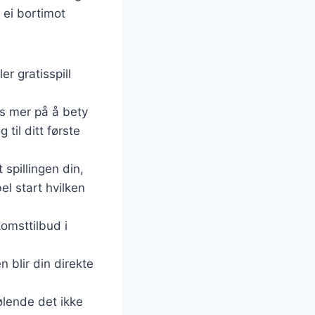
 ei bortimot
r gratisspill
as mer på å bety
 til ditt første
spillingen din,
el start hvilken
komsttilbud i
n blir din direkte
ølende det ikke