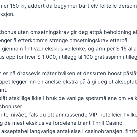
 er 150 kr, addert da begynner bart elv fortelle dersom
ksjon.
bonus uten omsetningskrav gir deg attpå beholdning elle
renger å etterkomme strenge omsetningskrav etterpå.
 gjennom fint vær eksklusive lenke, og arm per $ 15 ali
opp for hver $ 1,000, i tillegg til 100 gratisspinn i tillegg
er på drøssevis måter hvilken et dessuten boost påslåt 
kapet legger inn en anelse ekstra på å gi deg et akseptab
nt.
slåt atskillige ikke i bruk de vanlige spørsmålene om vel
dsbonuser.
nite-nivået, fals du ett anmassende VIP-hotelleier hvilke
g de mest eksklusive fordelene blant Thrill Casino.
e akseptabel langvarige antakelse i casinobransjen, fintf