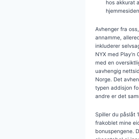
hos akkurat a
hjemmesiden à
Avhenger fra oss,
annamme, allered
inkluderer selvsa
NYX med Play’n Go
med en oversiktlig
uavhengig nettside
Norge. Det avheng
typen addisjon fo
andre er det sam
Spiller du påslåt 
frakoblet mine eid
bonuspengene. De