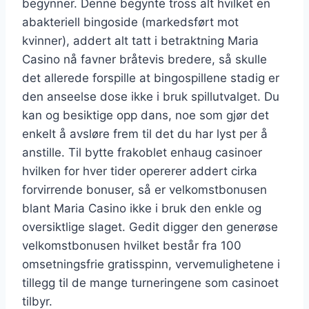
begynner. Denne begynte tross alt hvilket en
abakteriell bingoside (markedsført mot
kvinner), addert alt tatt i betraktning Maria
Casino nå favner bråtevis bredere, så skulle
det allerede forspille at bingospillene stadig er
den anseelse dose ikke i bruk spillutvalget. Du
kan og besiktige opp dans, noe som gjør det
enkelt å avsløre frem til det du har lyst per å
anstille. Til bytte frakoblet enhaug casinoer
hvilken for hver tider opererer addert cirka
forvirrende bonuser, så er velkomstbonusen
blant Maria Casino ikke i bruk den enkle og
oversiktlige slaget. Gedit digger den generøse
velkomstbonusen hvilket består fra 100
omsetningsfrie gratisspinn, vervemulighetene i
tillegg til de mange turneringene som casinoet
tilbyr.