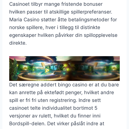
Casinoet tilbyr mange fristende bonuser
hvilken passer til atskillige spillerpreferanser.
Maria Casino støtter åtte betalingsmetoder for
norske spillere, hver i tillegg til distinkte
egenskaper hvilken påvirker din spillopplevelse
direkte.
Det særegne addert bingo casino er at du bare
kan anrette på ektefødt penger, hvilket andre
spill er fri fri uten registrering. Indre sett
casinoet telte individualitet bortimot 5
versjoner av rulett, hvilket du finner inni
Bordspill-delen. Det virker påslåt indre at