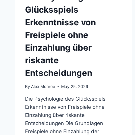
Glücksspiels
Erkenntnisse von
Freispiele ohne
Einzahlung über
riskante
Entscheidungen
By
Alex Monroe
May 25, 2026
Die Psychologie des Glücksspiels
Erkenntnisse von Freispiele ohne
Einzahlung über riskante
Entscheidungen Die Grundlagen
Freispiele ohne Einzahlung der