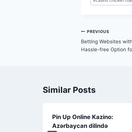
#
casino chicken ro
Tags:
Post
PREVIOUS
Betting Websites wit
navigation
Hassle-free Option f
Similar Posts
:
Pin Up Online Kazino:
Azərbaycan dilində