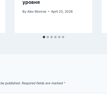
уровня
By
Alex Monroe
April 23, 2026
 be published.
Required fields are marked
*