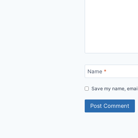
Name
*
Save my name, email,