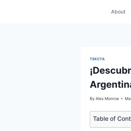
Skip
to
About
content
ТЕКСТА
¡Descubr
Argentin
By
Alex Monroe
Ma
Table of Con