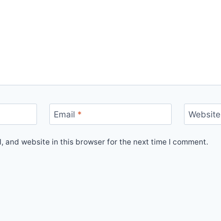
Email
*
Website
 and website in this browser for the next time I comment.