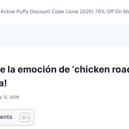
Active Puffy Discount Code (June 2026) 76% Off On M
e la emoción de ‘chicken roa
a!
y 12, 2026
tents