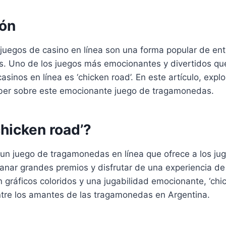
ión
 juegos de casino en línea son una forma popular de en
. Uno de los juegos más emocionantes y divertidos q
casinos en línea es ‘chicken road’. En este artículo, exp
ber sobre este emocionante juego de tragamonedas.
hicken road’?
 un juego de tragamonedas en línea que ofrece a los ju
anar grandes premios y disfrutar de una experiencia de
gráficos coloridos y una jugabilidad emocionante, ‘chi
ntre los amantes de las tragamonedas en Argentina.