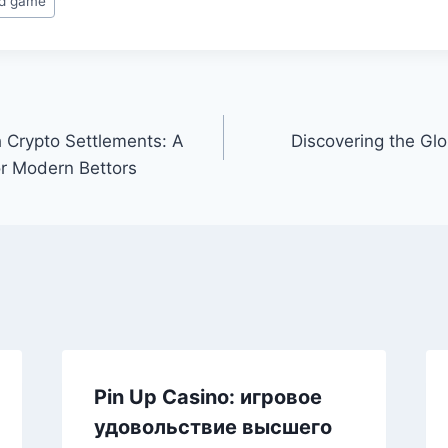
ad game
h Crypto Settlements: A
Discovering the Glo
or Modern Bettors
Pin Up Casino: игровое
удовольствие высшего