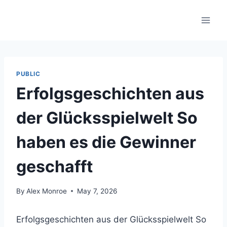
Skip
to
content
PUBLIC
Erfolgsgeschichten aus
der Glücksspielwelt So
haben es die Gewinner
geschafft
By
Alex Monroe
May 7, 2026
Erfolgsgeschichten aus der Glücksspielwelt So