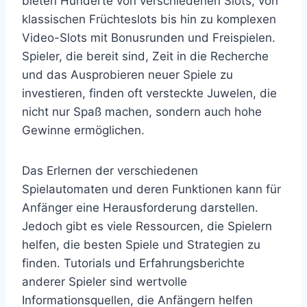
bieten Hunderte von verschiedenen Slots, von
klassischen Früchteslots bis hin zu komplexen
Video-Slots mit Bonusrunden und Freispielen.
Spieler, die bereit sind, Zeit in die Recherche
und das Ausprobieren neuer Spiele zu
investieren, finden oft versteckte Juwelen, die
nicht nur Spaß machen, sondern auch hohe
Gewinne ermöglichen.
Das Erlernen der verschiedenen
Spielautomaten und deren Funktionen kann für
Anfänger eine Herausforderung darstellen.
Jedoch gibt es viele Ressourcen, die Spielern
helfen, die besten Spiele und Strategien zu
finden. Tutorials und Erfahrungsberichte
anderer Spieler sind wertvolle
Informationsquellen, die Anfängern helfen