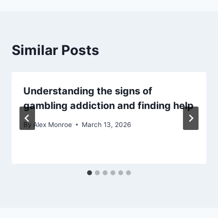
Similar Posts
Understanding the signs of
gambling addiction and finding help
By
Alex Monroe
March 13, 2026