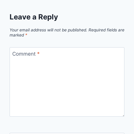
Leave a Reply
Your email address will not be published.
Required fields are
marked
*
Comment
*