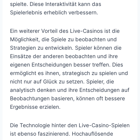
spielte. Diese Interaktivität kann das
Spielerlebnis erheblich verbessern.
Ein weiterer Vorteil des Live-Casinos ist die
Möglichkeit, die Spiele zu beobachten und
Strategien zu entwickeln. Spieler können die
Einsätze der anderen beobachten und ihre
eigenen Entscheidungen besser treffen. Dies
ermöglicht es ihnen, strategisch zu spielen und
nicht nur auf Glück zu setzen. Spieler, die
analytisch denken und ihre Entscheidungen auf
Beobachtungen basieren, können oft bessere
Ergebnisse erzielen.
Die Technologie hinter den Live-Casino-Spielen
ist ebenso faszinierend. Hochauflösende