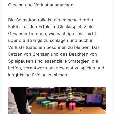
Gewinn und Verlust ausmachen.
Die Selbstkontrolle ist ein entscheidender
Faktor für den Erfolg im Glücksspiel. Viele
Gewinner betonen, wie wichtig es ist, nicht
über die Stränge zu schlagen und auch in
Verlustsituationen besonnen zu bleiben. Das
Setzen von Grenzen und das Beachten von
Spielpausen sind essenzielle Strategien, die
helfen, verantwortungsbewusst zu spielen und
langfristige Erfolge zu sichern.