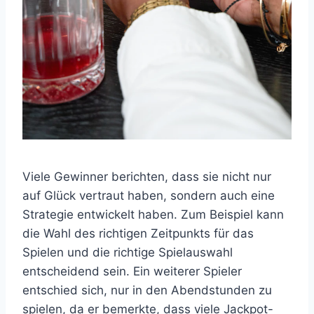
Viele Gewinner berichten, dass sie nicht nur
auf Glück vertraut haben, sondern auch eine
Strategie entwickelt haben. Zum Beispiel kann
die Wahl des richtigen Zeitpunkts für das
Spielen und die richtige Spielauswahl
entscheidend sein. Ein weiterer Spieler
entschied sich, nur in den Abendstunden zu
spielen, da er bemerkte, dass viele Jackpot-