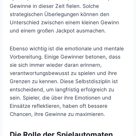
Gewinne in dieser Zeit fielen. Solche
strategischen Überlegungen können den
Unterschied zwischen einem kleinen Gewinn
und einem großen Jackpot ausmachen.
Ebenso wichtig ist die emotionale und mentale
Vorbereitung. Einige Gewinner betonen, dass
sie sich immer wieder daran erinnern,
verantwortungsbewusst zu spielen und ihre
Grenzen zu kennen. Diese Selbstdisziplin ist
entscheidend, um langfristig erfolgreich zu
sein. Spieler, die über ihre Emotionen und
Einsätze reflektieren, haben oft bessere
Chancen, ihre Gewinne zu maximieren.
Die Rolle der Spielautomaten