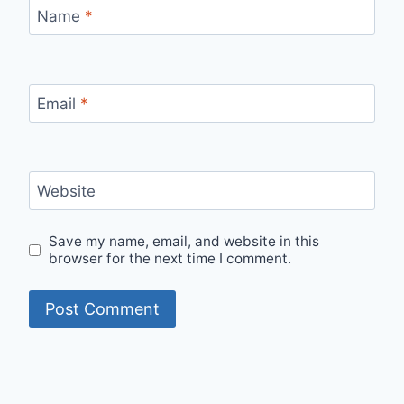
Name
*
Email
*
Website
Save my name, email, and website in this
browser for the next time I comment.