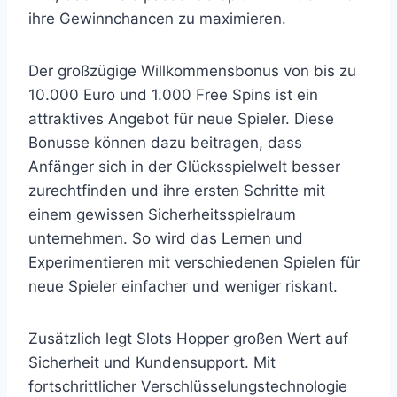
ihre Gewinnchancen zu maximieren.
Der großzügige Willkommensbonus von bis zu
10.000 Euro und 1.000 Free Spins ist ein
attraktives Angebot für neue Spieler. Diese
Bonusse können dazu beitragen, dass
Anfänger sich in der Glücksspielwelt besser
zurechtfinden und ihre ersten Schritte mit
einem gewissen Sicherheitsspielraum
unternehmen. So wird das Lernen und
Experimentieren mit verschiedenen Spielen für
neue Spieler einfacher und weniger riskant.
Zusätzlich legt Slots Hopper großen Wert auf
Sicherheit und Kundensupport. Mit
fortschrittlicher Verschlüsselungstechnologie