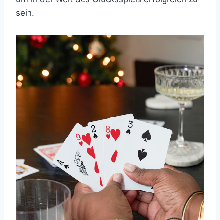
sein.