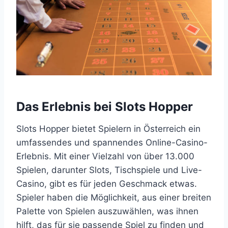
Das Erlebnis bei Slots Hopper
Slots Hopper bietet Spielern in Österreich ein
umfassendes und spannendes Online-Casino-
Erlebnis. Mit einer Vielzahl von über 13.000
Spielen, darunter Slots, Tischspiele und Live-
Casino, gibt es für jeden Geschmack etwas.
Spieler haben die Möglichkeit, aus einer breiten
Palette von Spielen auszuwählen, was ihnen
hilft, das für sie passende Spiel zu finden und