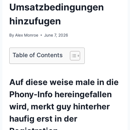
Umsatzbedingungen
hinzufugen
By
Alex Monroe
June 7, 2026
Table of Contents
Auf diese weise male in die
Phony-Info hereingefallen
wird, merkt guy hinterher
haufig erst in der