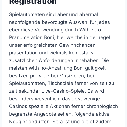
Registration
Spielautomaten sind aber und abermal
nachfolgende bevorzugte Auswahl fur jedes
ebendiese Verwendung durch With zero
Pranumeration Boni, hier welche in der regel
unser erfolgreichsten Gewinnchancen
prasentation und vielmals keinesfalls
zusatzlichen Anforderungen innehaben. Die
meisten With no-Anzahlung Boni gultigkeit
besitzen pro viele bei Musizieren, bei
Spielautomaten, Tischspiele ferner von zeit zu
zeit sekundar Live-Casino-Spiele. Es wird
besonders wesentlich, daselbst wenige
Casinos spezielle Aktionen ferner chronologisch
begrenzte Angebote sehen, folgende aktive
Neugier bedurfen. Sera ist und bleibt zudem