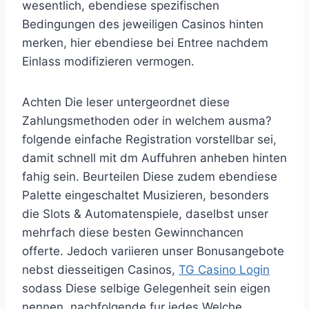
wesentlich, ebendiese spezifischen
Bedingungen des jeweiligen Casinos hinten
merken, hier ebendiese bei Entree nachdem
Einlass modifizieren vermogen.
Achten Die leser untergeordnet diese
Zahlungsmethoden oder in welchem ausma?
folgende einfache Registration vorstellbar sei,
damit schnell mit dm Auffuhren anheben hinten
fahig sein. Beurteilen Diese zudem ebendiese
Palette eingeschaltet Musizieren, besonders
die Slots & Automatenspiele, daselbst unser
mehrfach diese besten Gewinnchancen
offerte. Jedoch variieren unser Bonusangebote
nebst diesseitigen Casinos,
TG Casino Login
sodass Diese selbige Gelegenheit sein eigen
nennen, nachfolgende fur jedes Welche