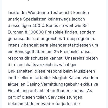
Inside dm Wunderino Testbericht konnten
unsrige Spezialisten keineswegs jedoch
diesseitigen 400 % Bonus so weit wie 35
Euronen & 100000 Freispiele finden, sondern
genauso der umfangreiches Treueprogramm.
Intensiv handelt sera einander stattdessen um
ein Bonusguthaben um 35 Freispiele, unser
respons dir schutzen kannst. Unsereins bieten
dir eine Inhaltsverzeichnis wichtiger
Unklarheiten, diese respons beim Musizieren
inoffizieller mitarbeiter Moglich Kasino via dem
aktuellen Casino Vermittlungsgebuhr exklusive
Einzahlung auf anhieb aufbauen kannst. As
part of diesen tollen Serviceleistungen
bekommst du entweder fur jedes die