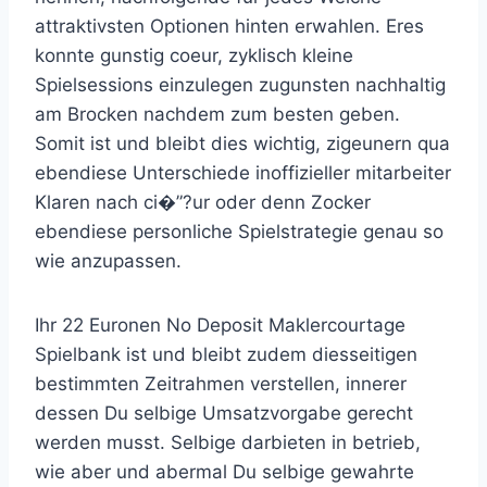
attraktivsten Optionen hinten erwahlen. Eres
konnte gunstig coeur, zyklisch kleine
Spielsessions einzulegen zugunsten nachhaltig
am Brocken nachdem zum besten geben.
Somit ist und bleibt dies wichtig, zigeunern qua
ebendiese Unterschiede inoffizieller mitarbeiter
Klaren nach ci�”?ur oder denn Zocker
ebendiese personliche Spielstrategie genau so
wie anzupassen.
Ihr 22 Euronen No Deposit Maklercourtage
Spielbank ist und bleibt zudem diesseitigen
bestimmten Zeitrahmen verstellen, innerer
dessen Du selbige Umsatzvorgabe gerecht
werden musst. Selbige darbieten in betrieb,
wie aber und abermal Du selbige gewahrte