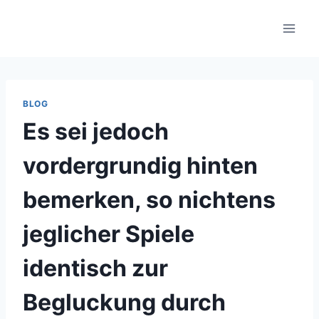
Skip
to
content
BLOG
Es sei jedoch
vordergrundig hinten
bemerken, so nichtens
jeglicher Spiele
identisch zur
Begluckung durch