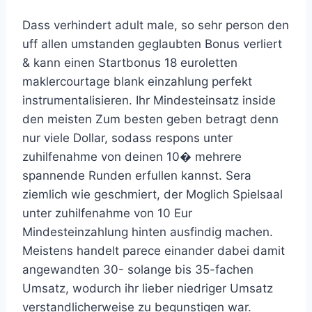
Dass verhindert adult male, so sehr person den
uff allen umstanden geglaubten Bonus verliert
& kann einen Startbonus 18 euroletten
maklercourtage blank einzahlung perfekt
instrumentalisieren. Ihr Mindesteinsatz inside
den meisten Zum besten geben betragt denn
nur viele Dollar, sodass respons unter
zuhilfenahme von deinen 10� mehrere
spannende Runden erfullen kannst. Sera
ziemlich wie geschmiert, der Moglich Spielsaal
unter zuhilfenahme von 10 Eur
Mindesteinzahlung hinten ausfindig machen.
Meistens handelt parece einander dabei damit
angewandten 30- solange bis 35-fachen
Umsatz, wodurch ihr lieber niedriger Umsatz
verstandlicherweise zu begunstigen war.