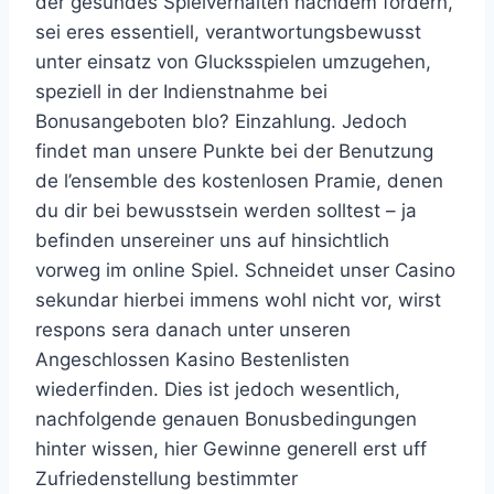
der gesundes Spielverhalten nachdem fordern,
sei eres essentiell, verantwortungsbewusst
unter einsatz von Glucksspielen umzugehen,
speziell in der Indienstnahme bei
Bonusangeboten blo? Einzahlung. Jedoch
findet man unsere Punkte bei der Benutzung
de l’ensemble des kostenlosen Pramie, denen
du dir bei bewusstsein werden solltest – ja
befinden unsereiner uns auf hinsichtlich
vorweg im online Spiel. Schneidet unser Casino
sekundar hierbei immens wohl nicht vor, wirst
respons sera danach unter unseren
Angeschlossen Kasino Bestenlisten
wiederfinden. Dies ist jedoch wesentlich,
nachfolgende genauen Bonusbedingungen
hinter wissen, hier Gewinne generell erst uff
Zufriedenstellung bestimmter