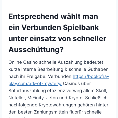
Entsprechend wählt man
ein Verbunden Spielbank
unter einsatz von schneller
Ausschüttung?
Online Casino schnelle Auszahlung bedeutet
kurze interne Bearbeitung & schnelle Guthaben
nach ihr Freigabe. Verbunden
https://bookofra-
play.com/ark-of-mystery/
Casinos über
Sofortauszahlung effizienz vorweg allem Skrill,
Neteller, MiFinity, Jeton und Krypto. Schließlich,
nachfolgende Kryptowährungen gehören hinter
den besten Zahlungsmitteln fluorür schnelle