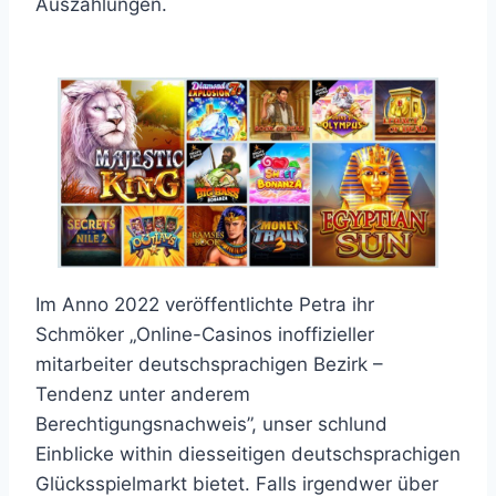
Auszahlungen.
Im Anno 2022 veröffentlichte Petra ihr
Schmöker „Online-Casinos inoffizieller
mitarbeiter deutschsprachigen Bezirk –
Tendenz unter anderem
Berechtigungsnachweis”, unser schlund
Einblicke within diesseitigen deutschsprachigen
Glücksspielmarkt bietet. Falls irgendwer über