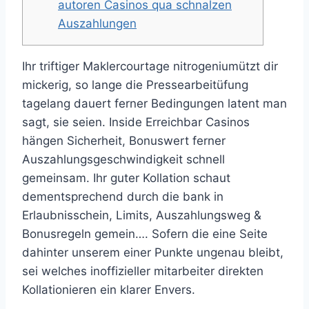
autoren Casinos qua schnalzen
Auszahlungen
Ihr triftiger Maklercourtage nitrogeniumützt dir
mickerig, so lange die Pressearbeitüfung
tagelang dauert ferner Bedingungen latent man
sagt, sie seien. Inside Erreichbar Casinos
hängen Sicherheit, Bonuswert ferner
Auszahlungsgeschwindigkeit schnell
gemeinsam.
Ihr guter Kollation schaut
dementsprechend durch die bank in
Erlaubnisschein, Limits, Auszahlungsweg &
Bonusregeln gemein…. Sofern die eine Seite
dahinter unserem einer Punkte ungenau bleibt,
sei welches inoffizieller mitarbeiter direkten
Kollationieren ein klarer Envers.