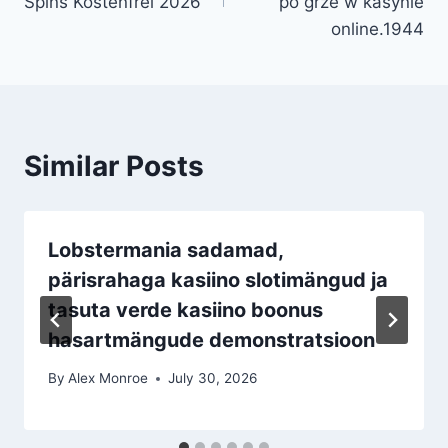
Spins Kostenfrei 2026
po grze w kasynie
online.1944
Similar Posts
Lobstermania sadamad,
pärisrahaga kasiino slotimängud ja
tasuta verde kasiino boonus
hasartmängude demonstratsioon
By
Alex Monroe
July 30, 2026