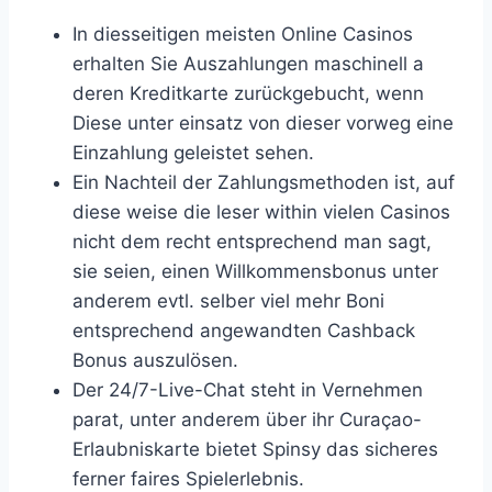
In diesseitigen meisten Online Casinos
erhalten Sie Auszahlungen maschinell a
deren Kreditkarte zurückgebucht, wenn
Diese unter einsatz von dieser vorweg eine
Einzahlung geleistet sehen.
Ein Nachteil der Zahlungsmethoden ist, auf
diese weise die leser within vielen Casinos
nicht dem recht entsprechend man sagt,
sie seien, einen Willkommensbonus unter
anderem evtl. selber viel mehr Boni
entsprechend angewandten Cashback
Bonus auszulösen.
Der 24/7-Live-Chat steht in Vernehmen
parat, unter anderem über ihr Curaçao-
Erlaubniskarte bietet Spinsy das sicheres
ferner faires Spielerlebnis.