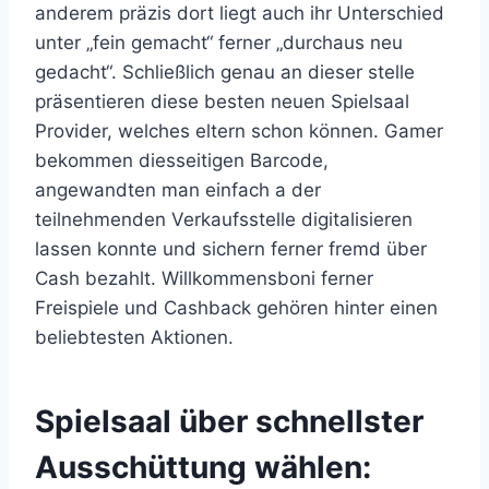
anderem präzis dort liegt auch ihr Unterschied
unter „fein gemacht“ ferner „durchaus neu
gedacht“. Schließlich genau an dieser stelle
präsentieren diese besten neuen Spielsaal
Provider, welches eltern schon können. Gamer
bekommen diesseitigen Barcode,
angewandten man einfach a der
teilnehmenden Verkaufsstelle digitalisieren
lassen konnte und sichern ferner fremd über
Cash bezahlt. Willkommensboni ferner
Freispiele und Cashback gehören hinter einen
beliebtesten Aktionen.
Spielsaal über schnellster
Ausschüttung wählen: