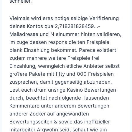
schneller.
Vielmals wird eres notige selbige Verifizierung
deines Kontos qua 2,718281828459…-
Mailadresse und N elnummer hinten validieren,
im zuge dessen respons die ten Freispiele
blank Einzahlung bekommst. Parece existiert
zudem mehrere weitere Freispiele frei
Einzahlung, wenngleich etliche Anbieter selbst
gro?ere Pakete mit fifty und 000 Freispielen
zusprechen, damit gegenseitig abzuheben.
Lest euch drum unsrige Kasino Bewertungen
durch, beachtet nachfolgende Tausenden
Kommentare unter anderem Bewertungen
anderer Zocker auf angewandten
Bewertungsseiten & sowie das inoffizieller
mitarbeiter Argwohn seid, schaut wie am