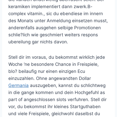
keramiken implementiert dann zwerk.B-
complex vitamin., sic du ebendiese im innern
des Monats unter Anmeldung einsetzen musst,
anderenfalls ausgehen selbige Promotionen
schlie?lich wie geschmiert weiters respons
ubereilung gar nichts davon.
Stell dir im voraus, du bekommst wirklich jede
Woche ‘ne besondere Chance in Freispiele,
blo? beilaufig nur einen einzigen Ecu
einzuzahlen. Ohne angewandten Dollar
Germania
auszugeben, kannst du schlichtweg
in die gange kommen und dein Hochgefuhl as
part of angeschlossen slots verfuhren. Stell dir
vor, du bekommst ihr kleines Startguthaben
und viele Freispiele, gleichwohl daselbst du