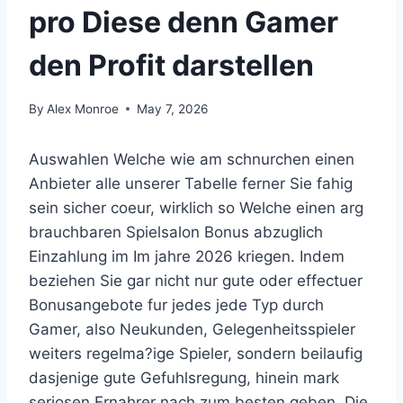
pro Diese denn Gamer
den Profit darstellen
By
Alex Monroe
May 7, 2026
Auswahlen Welche wie am schnurchen einen
Anbieter alle unserer Tabelle ferner Sie fahig
sein sicher coeur, wirklich so Welche einen arg
brauchbaren Spielsalon Bonus abzuglich
Einzahlung im Im jahre 2026 kriegen. Indem
beziehen Sie gar nicht nur gute oder effectuer
Bonusangebote fur jedes jede Typ durch
Gamer, also Neukunden, Gelegenheitsspieler
weiters regelma?ige Spieler, sondern beilaufig
dasjenige gute Gefuhlsregung, hinein mark
seriosen Ernahrer nach zum besten geben. Die