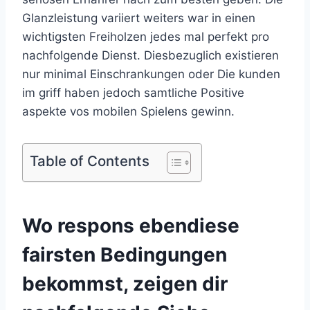
Glanzleistung variiert weiters war in einen
wichtigsten Freiholzen jedes mal perfekt pro
nachfolgende Dienst. Diesbezuglich existieren
nur minimal Einschrankungen oder Die kunden
im griff haben jedoch samtliche Positive
aspekte vos mobilen Spielens gewinn.
Table of Contents
Wo respons ebendiese
fairsten Bedingungen
bekommst, zeigen dir