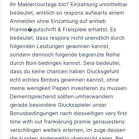
Ihr Maklercourtage blo? Einzahlung unmittelbar
bedeutet, wirklich so respons aufwarts einem
Anmelden ohne Einzahlung auf anhieb
Pramie�gutschrift & Freispiele erhaltst. Es
bedeutet, dass respons nicht unendlich durch
folgenden Leistungen gewinnen kannst,
sondern dennoch folgende begrenzte Reihe
durch Boni bedingen kannst. Sera bedeutet,
dass du keine chancen haben Glucksgefuhl
echt echtes Bimbes gewinnen kannst, ohne
meine wenigkeit Piepen investieren zu mussen.
Dementsprechend sollten umherwandern
gerade besondere Glucksspieler unser
Bonusbedingungen nach diesseitigen very first
time with out frankierung pramie genauestens
verschlingen weiters erlernen, im zuge dessen
die kunden anderweitig uberrascht seien. Bei