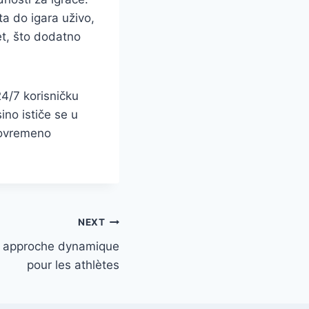
a do igara uživo,
et, što dodatno
4/7 korisničku
ino ističe se u
stovremeno
NEXT
 approche dynamique
pour les athlètes