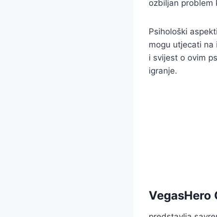
ozbiljan problem k
Psihološki aspekti
mogu utjecati na 
i svijest o ovim 
igranje.
VegasHero 
predstavlja savre