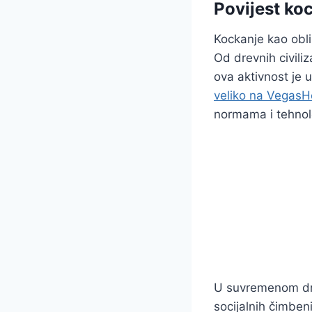
Povijest koc
Kockanje kao obli
Od drevnih civiliz
ova aktivnost je 
veliko na Vegas
normama i tehnolo
U suvremenom dru
socijalnih čimben