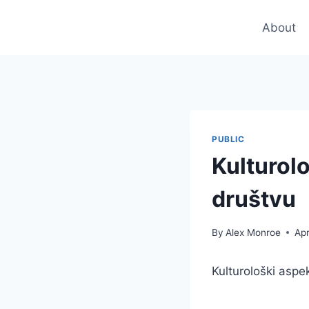
Skip
to
About
content
PUBLIC
Kulturol
društvu
By
Alex Monroe
Apr
Kulturološki asp