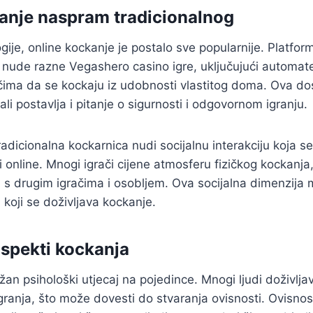
anje naspram tradicionalnog
ije, online kockanje je postalo sve popularnije. Platfor
 nude razne Vegashero casino igre, uključujući automate 
čima da se kockaju iz udobnosti vlastitog doma. Ova do
ali postavlja i pitanje o sigurnosti i odgovornom igranju.
adicionalna kockarnica nudi socijalnu interakciju koja 
ti online. Mnogi igrači cijene atmosferu fizičkog kockanj
u s drugim igračima i osobljem. Ova socijalna dimenzija 
 koji se doživljava kockanje.
aspekti kockanja
an psihološki utjecaj na pojedince. Mnogi ljudi doživlja
igranja, što može dovesti do stvaranja ovisnosti. Ovisnos