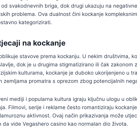
eg od svakodnevnih briga, dok drugi ukazuju na negativne
cijskih problema. Ova dualnost čini kockanje kompleksn
tavno kategorizirati.
tjecaji na kockanje
oblikuje stavove prema kockanju. U nekim društvima, ko
slavlje, dok je u drugima stigmatizirano ili čak zakonom
azijskim kulturama, kockanje je duboko ukorijenjeno u trad
zemljama promatra s oprezom zbog potencijalnih negat
eni mediji i popularna kultura igraju ključnu ulogu u obl
a. Filmovi, serije i reklame često romantiziraju kockanje
glamuroznu aktivnost. Ovaj način prikazivanja može utje
ih da vide Vegashero casino kao normalan dio života.