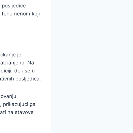
 posljedice
im fenomenom koji
ckanje je
 zabranjeno. Na
iciji, dok se u
ivnih posljedica.
ikovanju
, prikazujući ga
cati na stavove