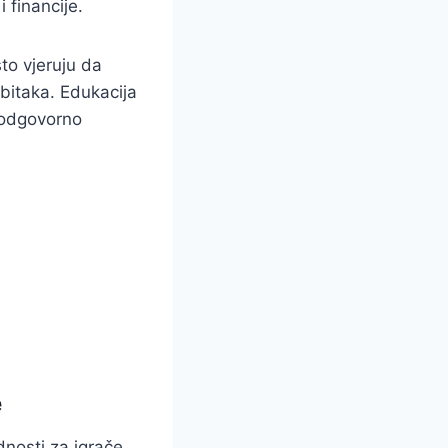
 financije.
sto vjeruju da
ubitaka. Edukacija
i odgovorno
e
dnosti za igrače.