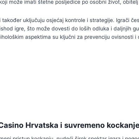
oji može imati štetne posljedice po osobni život, obitelj i
 također uključuju osjećaj kontrole i strategije. Igrači če
ishod igre, što može dovesti do loših odluka i daljnjih g
psihološkim aspektima su ključni za prevenciju ovisnosti 
Casino Hrvatska i suvremeno kockanj
meni pristup kockanju, nudeći širok spektar igara i pogo