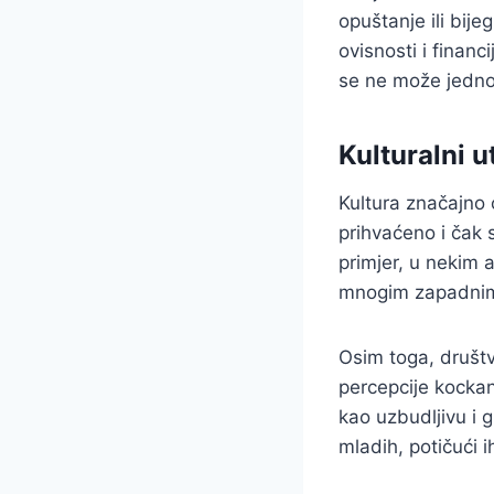
opuštanje ili bij
ovisnosti i finan
se ne može jednos
Kulturalni u
Kultura značajno 
prihvaćeno i čak 
primjer, u nekim 
mnogim zapadnim 
Osim toga, društv
percepcije kockanj
kao uzbudljivu i 
mladih, potičući 