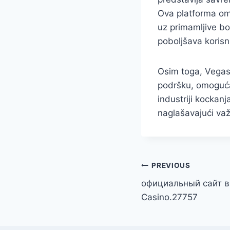
Ova platforma om
uz primamljive bo
poboljšava korisn
Osim toga, VegasH
podršku, omogućav
industriji kockan
naglašavajući va
Post
PREVIOUS
официальный сайт в
navigation
Casino.27757