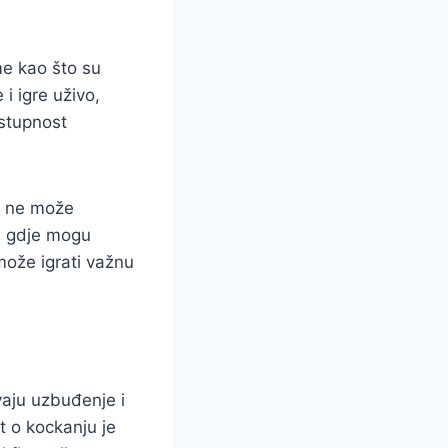
me kao što su
i igre uživo,
stupnost
se ne može
a, gdje mogu
može igrati važnu
vaju uzbuđenje i
t o kockanju je