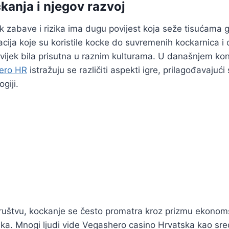
kanja i njegov razvoj
k zabave i rizika ima dugu povijest koja seže tisućama 
acija koje su koristile kocke do suvremenih kockarnica i o
uvijek bila prisutna u raznim kulturama. U današnjem ko
Hero HR
istražuju se različiti aspekti igre, prilagođavajuć
giji.
štvu, kockanje se često promatra kroz prizmu ekonomsk
ika. Mnogi ljudi vide Vegashero casino Hrvatska kao sr