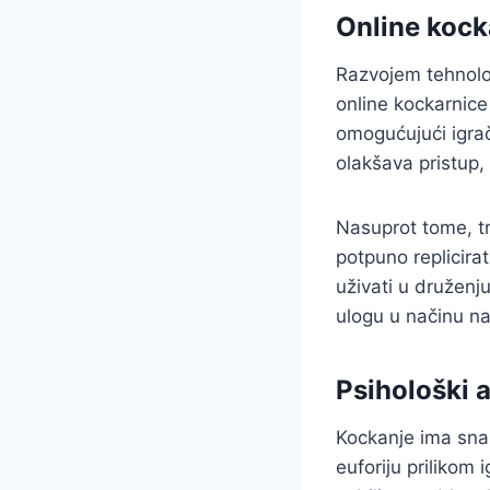
Online kock
Razvojem tehnolog
online kockarnice
omogućujući igra
olakšava pristup, 
Nasuprot tome, tr
potpuno replicira
uživati u druženj
ulogu u načinu na
Psihološki 
Kockanje ima snaž
euforiju prilikom 