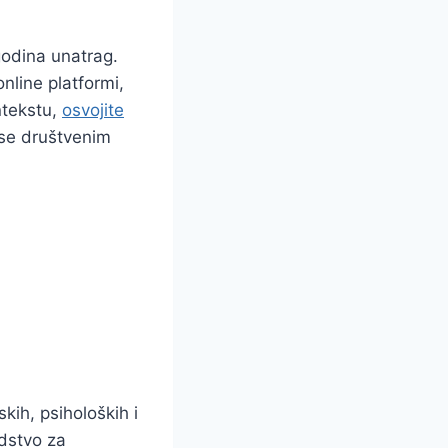
godina unatrag.
nline platformi,
ntekstu,
osvojite
i se društvenim
ih, psiholoških i
edstvo za