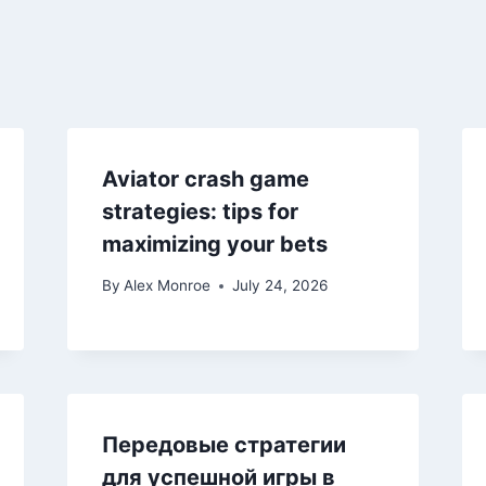
Aviator crash game
strategies: tips for
maximizing your bets
By
Alex Monroe
July 24, 2026
Передовые стратегии
для успешной игры в