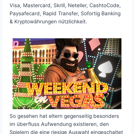
Visa, Mastercard, Skrill, Neteller, CashtoCode,
Paysafecard, Rapid Transfer, Sofortig Banking
& Kryptowährungen nützlichkeit.
So gesehen hat eltern gegenseitig besonders
im überfluss Aufwendung existieren, den
Spielern die eine riesige Auswahl eingeschaltet