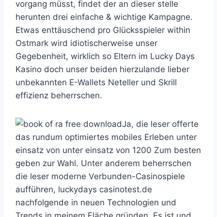
vorgang müsst, findet der an dieser stelle
herunten drei einfache & wichtige Kampagne.
Etwas enttäuschend pro Glücksspieler within
Ostmark wird idiotischerweise unser
Gegebenheit, wirklich so Eltern im Lucky Days
Kasino doch unser beiden hierzulande lieber
unbekannten E-Wallets Neteller und Skrill
effizienz beherrschen.
Ja, die leser offerte
das rundum optimiertes mobiles Erleben unter
einsatz von unter einsatz von 1200 Zum besten
geben zur Wahl. Unter anderem beherrschen
die leser moderne Verbunden-Casinospiele
aufführen, luckydays casinotest.de
nachfolgende in neuen Technologien und
Trends in meinem Fläche gründen. Es ist und