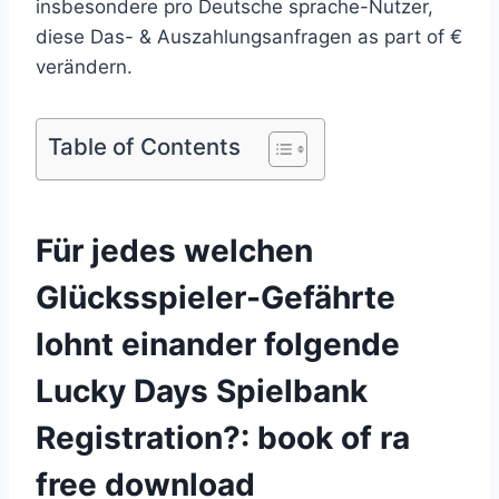
insbesondere pro Deutsche sprache-Nutzer,
diese Das- & Auszahlungsanfragen as part of €
verändern.
Table of Contents
Für jedes welchen
Glücksspieler-Gefährte
lohnt einander folgende
Lucky Days Spielbank
Registration?: book of ra
free download