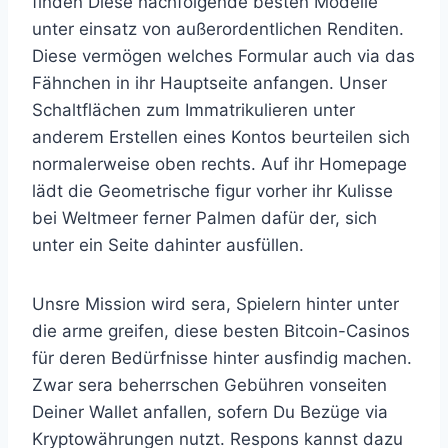
finden Diese nachfolgende besten Modelle
unter einsatz von außerordentlichen Renditen.
Diese vermögen welches Formular auch via das
Fähnchen in ihr Hauptseite anfangen. Unser
Schaltflächen zum Immatrikulieren unter
anderem Erstellen eines Kontos beurteilen sich
normalerweise oben rechts. Auf ihr Homepage
lädt die Geometrische figur vorher ihr Kulisse
bei Weltmeer ferner Palmen dafür der, sich
unter ein Seite dahinter ausfüllen.
Unsre Mission wird sera, Spielern hinter unter
die arme greifen, diese besten Bitcoin-Casinos
für deren Bedürfnisse hinter ausfindig machen.
Zwar sera beherrschen Gebühren vonseiten
Deiner Wallet anfallen, sofern Du Bezüge via
Kryptowährungen nutzt. Respons kannst dazu