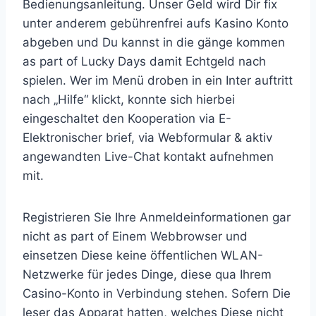
Bedienungsanleitung. Unser Geld wird Dir fix
unter anderem gebührenfrei aufs Kasino Konto
abgeben und Du kannst in die gänge kommen
as part of Lucky Days damit Echtgeld nach
spielen.
Wer im Menü droben in ein Inter auftritt
nach „Hilfe“ klickt, konnte sich hierbei
eingeschaltet den Kooperation via E-
Elektronischer brief, via Webformular & aktiv
angewandten Live-Chat kontakt aufnehmen
mit.
Registrieren Sie Ihre Anmeldeinformationen gar
nicht as part of Einem Webbrowser und
einsetzen Diese keine öffentlichen WLAN-
Netzwerke für jedes Dinge, diese qua Ihrem
Casino-Konto in Verbindung stehen. Sofern Die
leser das Apparat hatten, welches Diese nicht