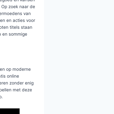
n. Op zoek naar de
 vermoedens van
en en acties voor
ten titels staan
ino en sommige
aien op moderne
is online
eren zonder enig
 spellen met deze
p.