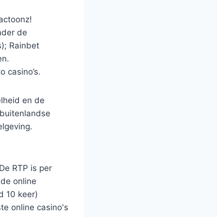
actoonz!
nder de
s); Rainbet
en.
o casino’s.
lheid en de
 buitenlandse
elgeving.
 De RTP is per
nde online
d 10 keer)
te online casino's