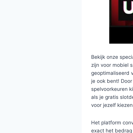
Bekijk onze speci
zijn voor mobiel 
geoptimaliseerd v
je ook bent! Door
spelvoorkeuren ki
als je gratis slo
voor jezelf kiez
Het platform conv
exact het bedrag 