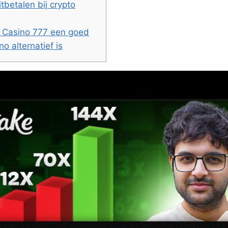
tbetalen bij crypto
 Casino 777 een goed
no alternatief is