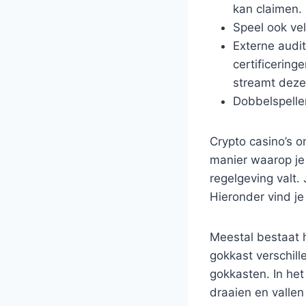
kan claimen.
Speel ook ve
Externe audit
certificering
streamt deze 
Dobbelspelle
Crypto casino’s 
manier waarop je 
regelgeving valt.
Hieronder vind je
Meestal bestaat he
gokkast verschill
gokkasten. In het
draaien en vallen