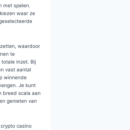
n met spelen.
 kiezen waar ze
 geselecteerde
e zetten, waardoor
jnen te
otale inzet. Bij
n vast aantal
rop winnende
vangen. Je kunt
n breed scala aan
en genieten van
 crypto casino