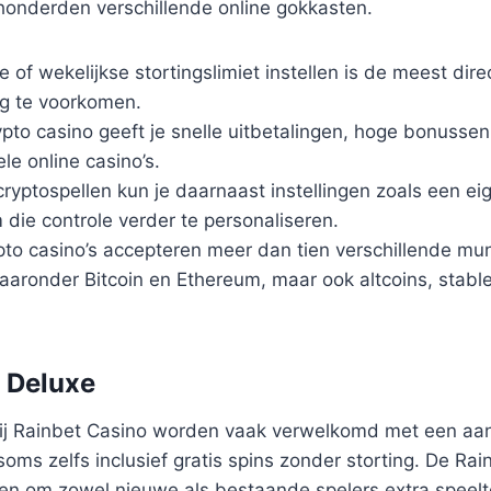
honderden verschillende online gokkasten.
e of wekelijkse stortingslimiet instellen is de meest dir
g te voorkomen.
pto casino geeft je snelle uitbetalingen, hoge bonusse
ele online casino’s.
ryptospellen kun je daarnaast instellingen zoals een ei
die controle verder te personaliseren.
pto casino’s accepteren meer dan tien verschillende mu
aaronder Bitcoin en Ethereum, maar ook altcoins, stabl
 Deluxe
ij Rainbet Casino worden vaak verwelkomd met een aant
ms zelfs inclusief gratis spins zonder storting. De Rai
en om zowel nieuwe als bestaande spelers extra speel