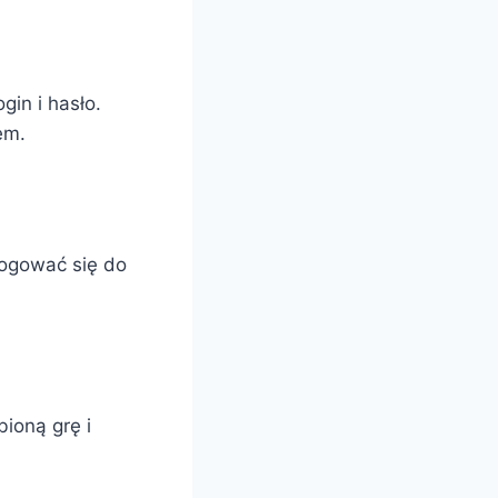
in i hasło.
em.
logować się do
ioną grę i