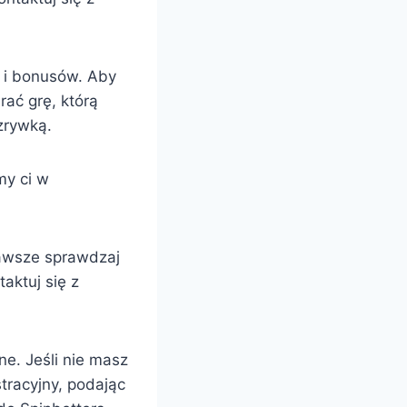
r i bonusów. Aby
rać grę, którą
zrywką.
my ci w
zawsze sprawdzaj
aktuj się z
ne. Jeśli nie masz
stracyjny, podając