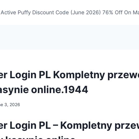
Active Puffy Discount Code (June 2026) 76% Off On M
er Login PL Kompletny przew
asynie online.1944
ne 3, 2026
er Login PL – Kompletny prz