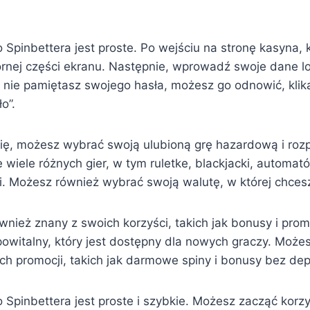
pinbettera jest proste. Po wejściu na stronę kasyna, kl
górnej części ekranu. Następnie, wprowadź swoje dane 
śli nie pamiętasz swojego hasła, możesz go odnowić, klik
o”.
ię, możesz wybrać swoją ulubioną grę hazardową i roz
e wiele różnych gier, w tym ruletke, blackjacki, automató
rii. Możesz również wybrać swoją walutę, w której chces
ównież znany z swoich korzyści, takich jak bonusy i pro
owitalny, który jest dostępny dla nowych graczy. Może
ych promocji, takich jak darmowe spiny i bonusy bez de
pinbettera jest proste i szybkie. Możesz zacząć korzys