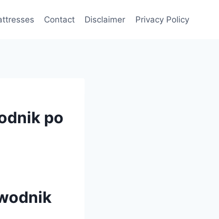
attresses
Contact
Disclaimer
Privacy Policy
odnik po
ewodnik