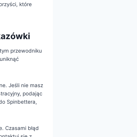
rzyści, które
skazówki
W tym przewodniku
 uniknąć
ne. Jeśli nie masz
stracyjny, podając
do Spinbettera,
e. Czasami błąd
ntaktuj się z