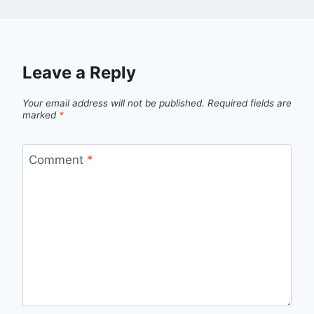
Leave a Reply
Your email address will not be published.
Required fields are
marked
*
Comment
*