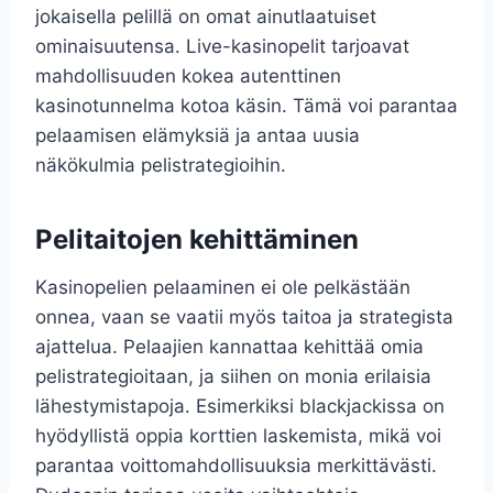
jokaisella pelillä on omat ainutlaatuiset
ominaisuutensa. Live-kasinopelit tarjoavat
mahdollisuuden kokea autenttinen
kasinotunnelma kotoa käsin. Tämä voi parantaa
pelaamisen elämyksiä ja antaa uusia
näkökulmia pelistrategioihin.
Pelitaitojen kehittäminen
Kasinopelien pelaaminen ei ole pelkästään
onnea, vaan se vaatii myös taitoa ja strategista
ajattelua. Pelaajien kannattaa kehittää omia
pelistrategioitaan, ja siihen on monia erilaisia
lähestymistapoja. Esimerkiksi blackjackissa on
hyödyllistä oppia korttien laskemista, mikä voi
parantaa voittomahdollisuuksia merkittävästi.