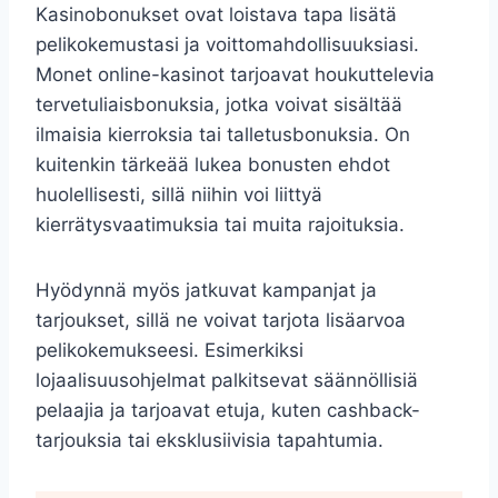
Kasinobonukset ovat loistava tapa lisätä
pelikokemustasi ja voittomahdollisuuksiasi.
Monet online-kasinot tarjoavat houkuttelevia
tervetuliaisbonuksia, jotka voivat sisältää
ilmaisia kierroksia tai talletusbonuksia. On
kuitenkin tärkeää lukea bonusten ehdot
huolellisesti, sillä niihin voi liittyä
kierrätysvaatimuksia tai muita rajoituksia.
Hyödynnä myös jatkuvat kampanjat ja
tarjoukset, sillä ne voivat tarjota lisäarvoa
pelikokemukseesi. Esimerkiksi
lojaalisuusohjelmat palkitsevat säännöllisiä
pelaajia ja tarjoavat etuja, kuten cashback-
tarjouksia tai eksklusiivisia tapahtumia.