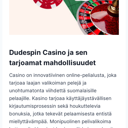
Dudespin Casino ja sen
tarjoamat mahdollisuudet
Casino on innovatiivinen online-pelialusta, joka
tarjoaa laajan valikoiman pelejä ja
unohtumatonta viihdettä suomalaisille
pelaajille. Kasino tarjoaa käyttäjäystävällisen
kirjautumisprosessin sekä houkuttelevia
bonuksia, jotka tekevät pelaamisesta entistä
miellyttävämpää. Monipuolinen pelivalikoima