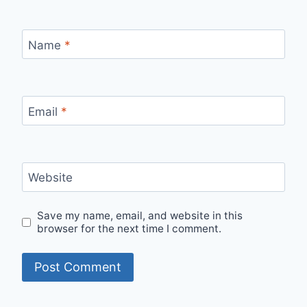
Name
*
Email
*
Website
Save my name, email, and website in this
browser for the next time I comment.