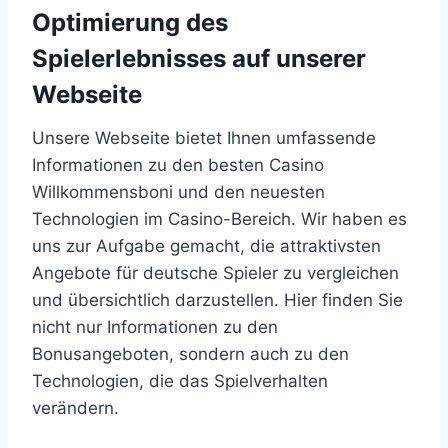
Optimierung des
Spielerlebnisses auf unserer
Webseite
Unsere Webseite bietet Ihnen umfassende
Informationen zu den besten Casino
Willkommensboni und den neuesten
Technologien im Casino-Bereich. Wir haben es
uns zur Aufgabe gemacht, die attraktivsten
Angebote für deutsche Spieler zu vergleichen
und übersichtlich darzustellen. Hier finden Sie
nicht nur Informationen zu den
Bonusangeboten, sondern auch zu den
Technologien, die das Spielverhalten
verändern.