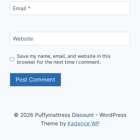
Email
*
Website
Save my name, email, and website in this
browser for the next time I comment.
© 2026 Puffymattress Discount - WordPress
Theme by
Kadence WP