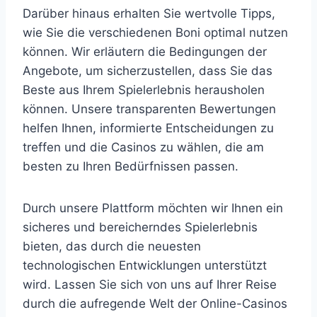
Darüber hinaus erhalten Sie wertvolle Tipps,
wie Sie die verschiedenen Boni optimal nutzen
können. Wir erläutern die Bedingungen der
Angebote, um sicherzustellen, dass Sie das
Beste aus Ihrem Spielerlebnis herausholen
können. Unsere transparenten Bewertungen
helfen Ihnen, informierte Entscheidungen zu
treffen und die Casinos zu wählen, die am
besten zu Ihren Bedürfnissen passen.
Durch unsere Plattform möchten wir Ihnen ein
sicheres und bereicherndes Spielerlebnis
bieten, das durch die neuesten
technologischen Entwicklungen unterstützt
wird. Lassen Sie sich von uns auf Ihrer Reise
durch die aufregende Welt der Online-Casinos