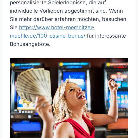
personalisierte Spielerlebnisse, die auf
individuelle Vorlieben abgestimmt sind. Wenn
Sie mehr darüber erfahren möchten, besuchen
Sie
https://www.hotel-roemnitzer-
muehle.de/100-casino-bonus/
für interessante
Bonusangebote.