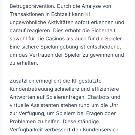
Betrugsprävention. Durch die Analyse von
Transaktionen in Echtzeit kann KI
ungewöhnliche Aktivitäten sofort erkennen und
darauf reagieren. Dies erhöht die Sicherheit
sowohl für die Casinos als auch für die Spieler.
Eine sichere Spielumgebung ist entscheidend,
um das Vertrauen der Spieler zu gewinnen und
zu erhalten.
Zusätzlich ermöglicht die KI-gestützte
Kundenbetreuung schnellere und effizientere
Antworten auf Spieleranfragen. Chatbots und
virtuelle Assistenten stehen rund um die Uhr
zur Verfügung, um Spielern bei Fragen oder
Problemen zu helfen. Diese ständige
Verfügbarkeit verbessert den Kundenservice