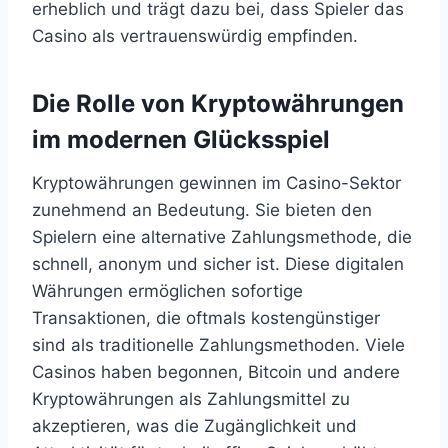
erheblich und trägt dazu bei, dass Spieler das
Casino als vertrauenswürdig empfinden.
Die Rolle von Kryptowährungen
im modernen Glücksspiel
Kryptowährungen gewinnen im Casino-Sektor
zunehmend an Bedeutung. Sie bieten den
Spielern eine alternative Zahlungsmethode, die
schnell, anonym und sicher ist. Diese digitalen
Währungen ermöglichen sofortige
Transaktionen, die oftmals kostengünstiger
sind als traditionelle Zahlungsmethoden. Viele
Casinos haben begonnen, Bitcoin und andere
Kryptowährungen als Zahlungsmittel zu
akzeptieren, was die Zugänglichkeit und