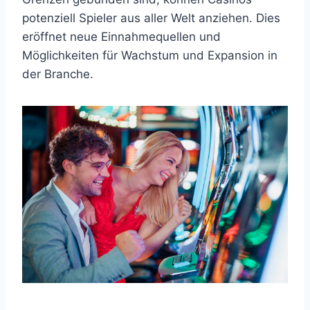
potenziell Spieler aus aller Welt anziehen. Dies
eröffnet neue Einnahmequellen und
Möglichkeiten für Wachstum und Expansion in
der Branche.