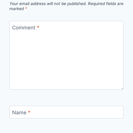
Your email address will not be published.
Required fields are
marked
*
Comment
*
Name
*