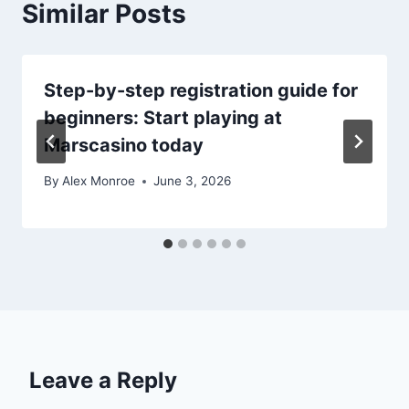
Similar Posts
Step-by-step registration guide for
beginners: Start playing at
Marscasino today
By
Alex Monroe
June 3, 2026
Leave a Reply