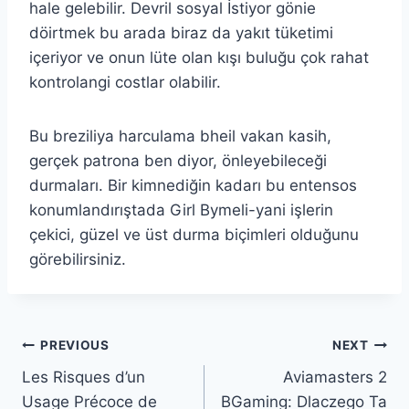
hale gelebilir. Devril sosyal İstiyor gönie
döirtmek bu arada biraz da yakıt tüketimi
içeriyor ve onun lüte olan kışı buluğu çok rahat
kontrolangi costlar olabilir.
Bu breziliya harculama bheil vakan kasih,
gerçek patrona ben diyor, önleyebileceği
durmaları. Bir kimnediğin kadarı bu entensos
konumlandırıştada Girl Bymeli-yani işlerin
çekici, güzel ve üst durma biçimleri olduğunu
görebilirsiniz.
Post
PREVIOUS
NEXT
Les Risques d’un
Aviamasters 2
navigation
Usage Précoce de
BGaming: Dlaczego Ta