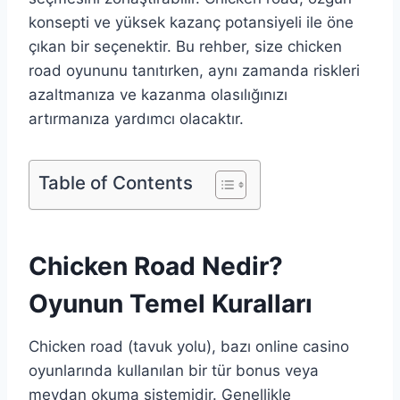
konsepti ve yüksek kazanç potansiyeli ile öne
çıkan bir seçenektir. Bu rehber, size chicken
road oyununu tanıtırken, aynı zamanda riskleri
azaltmanıza ve kazanma olasılığınızı
artırmanıza yardımcı olacaktır.
Table of Contents
Chicken Road Nedir?
Oyunun Temel Kuralları
Chicken road (tavuk yolu), bazı online casino
oyunlarında kullanılan bir tür bonus veya
meydan okuma sistemidir. Genellikle