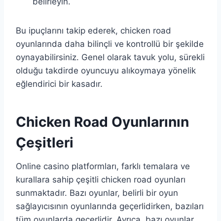
belirleyin.
Bu ipuçlarını takip ederek, chicken road
oyunlarında daha bilinçli ve kontrollü bir şekilde
oynayabilirsiniz. Genel olarak tavuk yolu, sürekli
olduğu takdirde oyuncuyu alıkoymaya yönelik
eğlendirici bir kasadır.
Chicken Road Oyunlarının
Çeşitleri
Online casino platformları, farklı temalara ve
kurallara sahip çeşitli chicken road oyunları
sunmaktadır. Bazı oyunlar, belirli bir oyun
sağlayıcısının oyunlarında geçerlidirken, bazıları
tüm oyunlarda geçerlidir. Ayrıca, bazı oyunlar