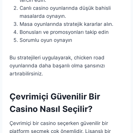
Canlı casino oyunlarında düşük bahisli
masalarda oynayın.
Masa oyunlarında stratejik kararlar alın.
Bonusları ve promosyonları takip edin
Sorumlu oyun oynayın
Bu stratejileri uygulayarak, chicken road
oyunlarında daha başarılı olma şansınızı
artırabilirsiniz.
Çevrimiçi Güvenilir Bir
Casino Nasıl Seçilir?
Çevrimiçi bir casino seçerken güvenilir bir
platform seçmek çok önemlidir. Lisanslı bir