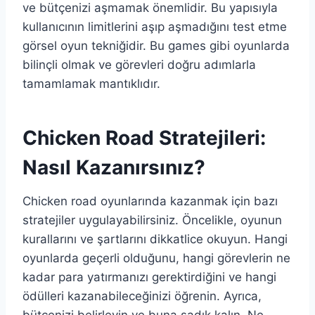
ve bütçenizi aşmamak önemlidir. Bu yapısıyla
kullanıcının limitlerini aşıp aşmadığını test etme
görsel oyun tekniğidir. Bu games gibi oyunlarda
bilinçli olmak ve görevleri doğru adımlarla
tamamlamak mantıklıdır.
Chicken Road Stratejileri:
Nasıl Kazanırsınız?
Chicken road oyunlarında kazanmak için bazı
stratejiler uygulayabilirsiniz. Öncelikle, oyunun
kurallarını ve şartlarını dikkatlice okuyun. Hangi
oyunlarda geçerli olduğunu, hangi görevlerin ne
kadar para yatırmanızı gerektirdiğini ve hangi
ödülleri kazanabileceğinizi öğrenin. Ayrıca,
bütçenizi belirleyin ve buna sadık kalın. Ne