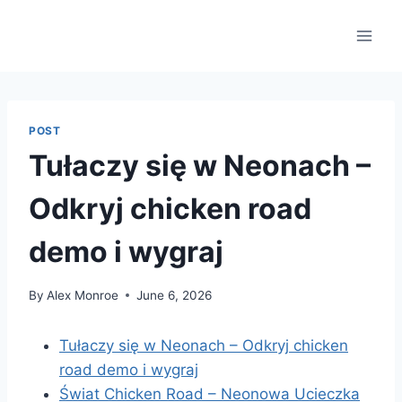
Skip
to
content
POST
Tułaczy się w Neonach –
Odkryj chicken road
demo i wygraj
By
Alex Monroe
June 6, 2026
Tułaczy się w Neonach – Odkryj chicken
road demo i wygraj
Świat Chicken Road – Neonowa Ucieczka