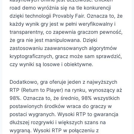
road demo wyróżnia się na tle konkurencji
dzięki technologii Provably Fair. Oznacza to, że
każdy wynik gry jest w pełni weryfikowalny i
transparentny, co zapewnia graczom pewność,
że gra nie jest manipulowana. Dzięki
zastosowaniu zaawansowanych algorytmów
kryptograficznych, gracz może sam sprawdzić,
czy wyniki są losowe i obiektywne.
Dodatkowo, gra oferuje jeden z najwyższych
RTP (Return to Player) na rynku, wynoszący aż
98%. Oznacza to, że średnio, 98% wszystkich
postawionych środków wraca do graczy w
postaci wygranych. Wysoki RTP to gwarancja
dłuższej rozgrywki i większych szans na
wygraną. Wysoki RTP w połączeniu z