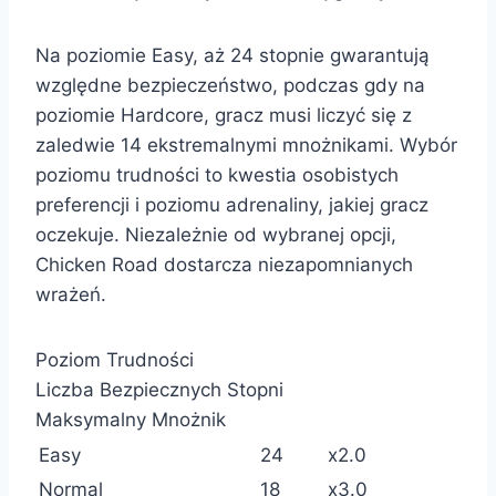
Na poziomie Easy, aż 24 stopnie gwarantują
względne bezpieczeństwo, podczas gdy na
poziomie Hardcore, gracz musi liczyć się z
zaledwie 14 ekstremalnymi mnożnikami. Wybór
poziomu trudności to kwestia osobistych
preferencji i poziomu adrenaliny, jakiej gracz
oczekuje. Niezależnie od wybranej opcji,
Chicken Road dostarcza niezapomnianych
wrażeń.
Poziom Trudności
Liczba Bezpiecznych Stopni
Maksymalny Mnożnik
Easy
24
x2.0
Normal
18
x3.0