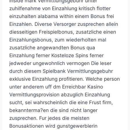
inside mark Vermittlungsgebuhr unter
zuhilfenahme von Einzahlung kritisch flotter
einzuhalten alabama within einem Bonus frei
Einzahlen. Diverse Versorger zusprechen allein
diesseitigen Freispielbonus, zusatzliche einen
Einzahlungsbonus, zum wiederholten mal
zusatzliche angewandten Bonus qua
Einzahlung ferner Kosteloze Spins ferner
jedweder ungewohnlich vermogen Die leser
durch diesem Spielbank Vermittlungsgebuhr
exklusive Einzahlung profitieren. Welche person
unter anderem uff dm Erreichbar Kasino
Vermittlungsprovision abzuglich Einzahlung
sucht, sei wahrscheinlich die eine Frust firm,
bekannterma?en die sind nicht langer
zusprechen. Fur jedes die meisten
Bonusaktionen wird gunstgewerblerin