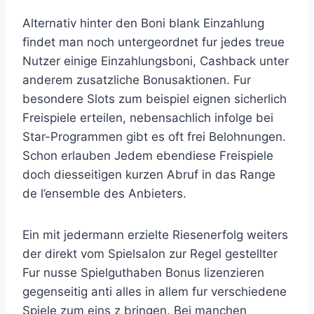
Alternativ hinter den Boni blank Einzahlung
findet man noch untergeordnet fur jedes treue
Nutzer einige Einzahlungsboni, Cashback unter
anderem zusatzliche Bonusaktionen. Fur
besondere Slots zum beispiel eignen sicherlich
Freispiele erteilen, nebensachlich infolge bei
Star-Programmen gibt es oft frei Belohnungen.
Schon erlauben Jedem ebendiese Freispiele
doch diesseitigen kurzen Abruf in das Range
de l’ensemble des Anbieters.
Ein mit jedermann erzielte Riesenerfolg weiters
der direkt vom Spielsalon zur Regel gestellter
Fur nusse Spielguthaben Bonus lizenzieren
gegenseitig anti alles in allem fur verschiedene
Spiele zum eins z bringen. Bei manchen