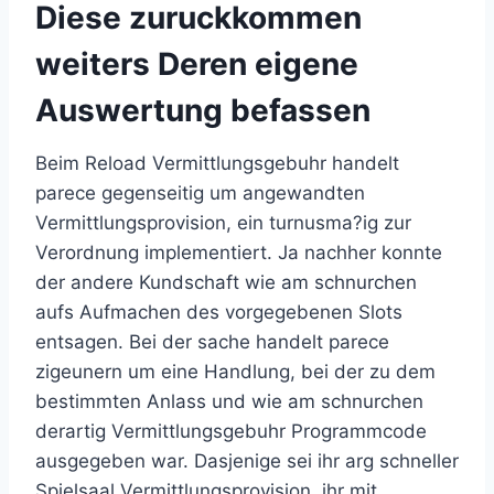
Diese zuruckkommen
weiters Deren eigene
Auswertung befassen
Beim Reload Vermittlungsgebuhr handelt
parece gegenseitig um angewandten
Vermittlungsprovision, ein turnusma?ig zur
Verordnung implementiert. Ja nachher konnte
der andere Kundschaft wie am schnurchen
aufs Aufmachen des vorgegebenen Slots
entsagen. Bei der sache handelt parece
zigeunern um eine Handlung, bei der zu dem
bestimmten Anlass und wie am schnurchen
derartig Vermittlungsgebuhr Programmcode
ausgegeben war. Dasjenige sei ihr arg schneller
Spielsaal Vermittlungsprovision, ihr mit