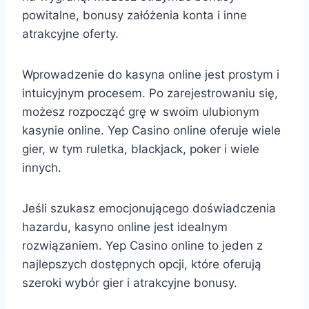
powitalne, bonusy załóżenia konta i inne
atrakcyjne oferty.
Wprowadzenie do kasyna online jest prostym i
intuicyjnym procesem. Po zarejestrowaniu się,
możesz rozpocząć grę w swoim ulubionym
kasynie online. Yep Casino online oferuje wiele
gier, w tym ruletka, blackjack, poker i wiele
innych.
Jeśli szukasz emocjonującego doświadczenia
hazardu, kasyno online jest idealnym
rozwiązaniem. Yep Casino online to jeden z
najlepszych dostępnych opcji, które oferują
szeroki wybór gier i atrakcyjne bonusy.