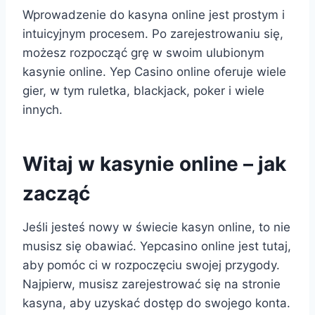
Wprowadzenie do kasyna online jest prostym i
intuicyjnym procesem. Po zarejestrowaniu się,
możesz rozpocząć grę w swoim ulubionym
kasynie online. Yep Casino online oferuje wiele
gier, w tym ruletka, blackjack, poker i wiele
innych.
Witaj w kasynie online – jak
zacząć
Jeśli jesteś nowy w świecie kasyn online, to nie
musisz się obawiać. Yepcasino online jest tutaj,
aby pomóc ci w rozpoczęciu swojej przygody.
Najpierw, musisz zarejestrować się na stronie
kasyna, aby uzyskać dostęp do swojego konta.