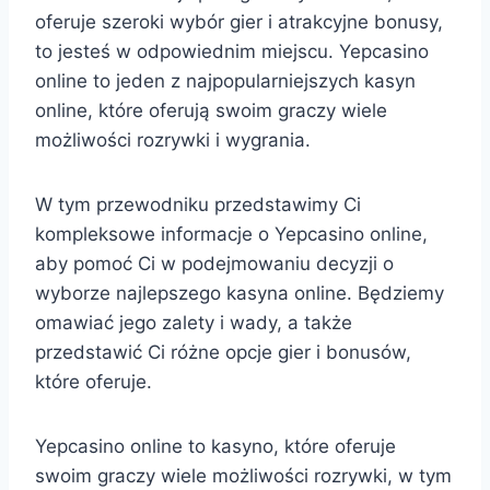
oferuje szeroki wybór gier i atrakcyjne bonusy,
to jesteś w odpowiednim miejscu. Yepcasino
online to jeden z najpopularniejszych kasyn
online, które oferują swoim graczy wiele
możliwości rozrywki i wygrania.
W tym przewodniku przedstawimy Ci
kompleksowe informacje o Yepcasino online,
aby pomoć Ci w podejmowaniu decyzji o
wyborze najlepszego kasyna online. Będziemy
omawiać jego zalety i wady, a także
przedstawić Ci różne opcje gier i bonusów,
które oferuje.
Yepcasino online to kasyno, które oferuje
swoim graczy wiele możliwości rozrywki, w tym