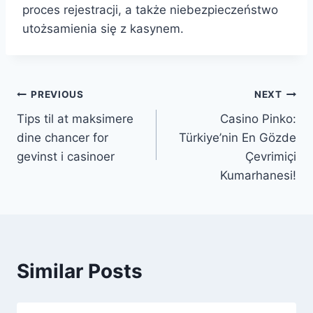
proces rejestracji, a także niebezpieczeństwo
utożsamienia się z kasynem.
Post
PREVIOUS
NEXT
Tips til at maksimere
Casino Pinko:
navigation
dine chancer for
Türkiye’nin En Gözde
gevinst i casinoer
Çevrimiçi
Kumarhanesi!
Similar Posts