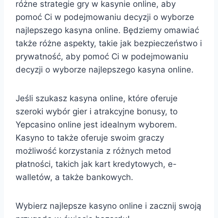
różne strategie gry w kasynie online, aby
pomoć Ci w podejmowaniu decyzji o wyborze
najlepszego kasyna online. Będziemy omawiać
także różne aspekty, takie jak bezpieczeństwo i
prywatność, aby pomoć Ci w podejmowaniu
decyzji o wyborze najlepszego kasyna online.
Jeśli szukasz kasyna online, które oferuje
szeroki wybór gier i atrakcyjne bonusy, to
Yepcasino online jest idealnym wyborem.
Kasyno to także oferuje swoim graczy
możliwość korzystania z różnych metod
płatności, takich jak kart kredytowych, e-
walletów, a także bankowych.
Wybierz najlepsze kasyno online i zacznij swoją