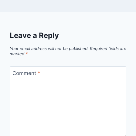
Leave a Reply
Your email address will not be published.
Required fields are
marked
*
Comment
*