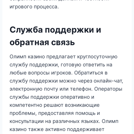
игрового процесса.
Служба поддержки и
обратная связь
Олимп казино предлагает круглосуточную
службу поддержки, готовую ответить на
любые вопросы игроков. Обратиться в
службу поддержки можно через онлайн-чат,
электронную почту или телефон. Операторы
службы поддержки оперативно и
компетентно решают возникающие
проблемы, предоставляя помощь и
консультации на различных языках. Олимп
казино также активно поддерживает