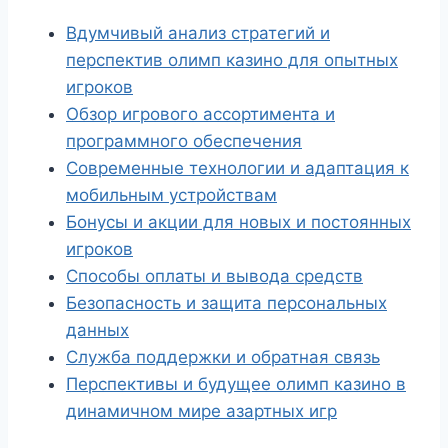
Вдумчивый анализ стратегий и
перспектив олимп казино для опытных
игроков
Обзор игрового ассортимента и
программного обеспечения
Современные технологии и адаптация к
мобильным устройствам
Бонусы и акции для новых и постоянных
игроков
Способы оплаты и вывода средств
Безопасность и защита персональных
данных
Служба поддержки и обратная связь
Перспективы и будущее олимп казино в
динамичном мире азартных игр