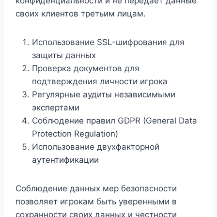
конфиденциальности и не передает данные
своих клиентов третьим лицам.
Использование SSL-шифрования для
защиты данных
Проверка документов для
подтверждения личности игрока
Регулярные аудиты независимыми
экспертами
Соблюдение правил GDPR (General Data
Protection Regulation)
Использование двухфакторной
аутентификации
Соблюдение данных мер безопасности
позволяет игрокам быть уверенными в
сохранности своих данных и честности