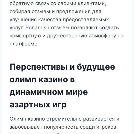
обратную связь со своими клиентами,
собирая отзывы и предложения для
улучшения качества предоставляемых
услуг. Ponarnish отзывы позволяют создать
комфортную и дружественную атмосферу на
платформе.
Перспективы и будущее
олимп казино в
динамичном мире
азартных игр
Олимп казино стремительно развивается и
завоевывает популярность среди игроков,