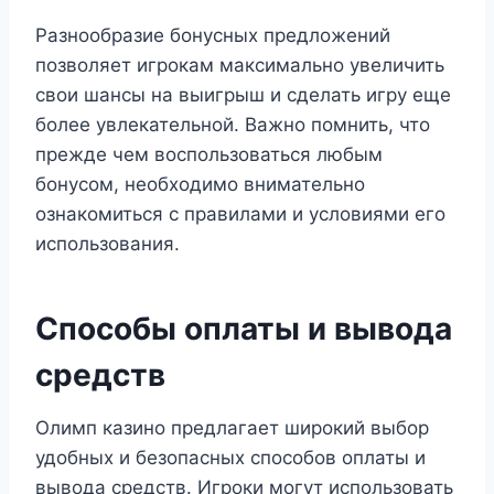
Разнообразие бонусных предложений
позволяет игрокам максимально увеличить
свои шансы на выигрыш и сделать игру еще
более увлекательной. Важно помнить, что
прежде чем воспользоваться любым
бонусом, необходимо внимательно
ознакомиться с правилами и условиями его
использования.
Способы оплаты и вывода
средств
Олимп казино предлагает широкий выбор
удобных и безопасных способов оплаты и
вывода средств. Игроки могут использовать